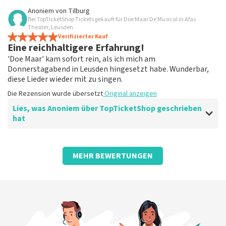
Bewertung von Anoniem über
TopTicketShop
Anoniem
von
Tilburg
Bei TopTicketShop Tickets gekauft für Doe Maar De Musical in Afas
Nach der Enttäuschung, weil es nicht
Theater, Leusden
weitergegangen ist, hat es mir geholfen,
Verifizierter Kauf
Eine reichhaltigere Erfahrung!
wieder zu buchen!
'Doe Maar' kam sofort rein, als ich mich am
Fein!
Donnerstagabend in Leusden hingesetzt habe. Wunderbar,
Die Rezension wurde übersetzt
Original anzeigen
diese Lieder wieder mit zu singen.
Die Rezension wurde übersetzt
Original anzeigen
Lies, was Anoniem über TopTicketShop geschrieben
hat
Bewertung von Anoniem über
TopTicketShop
MEHR BEWERTUNGEN
Ein anderes Ticket als bestellt!
Seltsam, dass der Preis der Tickets ziemlich hoch war
und die letzten Tickets einen viel niedrigeren
Ticketpreis hatten, als wir bezahlt hatten.
Die Rezension wurde übersetzt
Original anzeigen