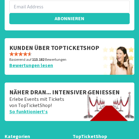
ABONNIEREN
KUNDEN ÜBER TOPTICKETSHOP
Basierend auf
113.182
Bewertungen
Bewertungen lesen
NÄHER DRAN... INTENSIVER GENIESSEN
Erlebe Events mit Tickets
von TopTicketShop!
So funktioniert‘s
Kategorien
TopTicketShop