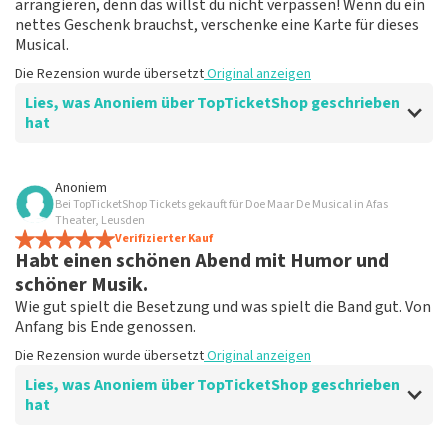
arrangieren, denn das willst du nicht verpassen! Wenn du ein
nettes Geschenk brauchst, verschenke eine Karte für dieses
Musical.
Die Rezension wurde übersetzt
Original anzeigen
Lies, was Anoniem über TopTicketShop geschrieben
hat
Bewertung von Anoniem über
TopTicketShop
Anoniem
Bei TopTicketShop Tickets gekauft für Doe Maar De Musical in Afas
Fein!
Theater, Leusden
Klare Kommunikation, würde wieder über
Verifizierter Kauf
Habt einen schönen Abend mit Humor und
TopTicketShop bestellen
Die Rezension wurde übersetzt
Original anzeigen
schöner Musik.
Wie gut spielt die Besetzung und was spielt die Band gut. Von
Anfang bis Ende genossen.
Die Rezension wurde übersetzt
Original anzeigen
Lies, was Anoniem über TopTicketShop geschrieben
hat