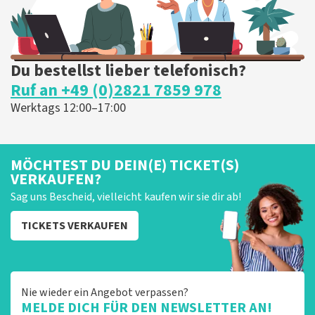
Du bestellst lieber telefonisch?
Ruf an +49 (0)2821 7859 978
Werktags 12:00–17:00
MÖCHTEST DU DEIN(E) TICKET(S)
VERKAUFEN?
Sag uns Bescheid, vielleicht kaufen wir sie dir ab!
TICKETS VERKAUFEN
Nie wieder ein Angebot verpassen?
MELDE DICH FÜR DEN NEWSLETTER AN!