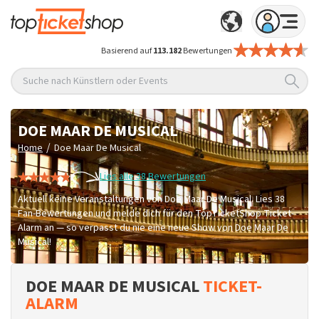
Basierend auf
113.182
Bewertungen
Suche nach Künstlern oder Events
DOE MAAR DE MUSICAL
/
Home
Doe Maar De Musical
Lies alle 38 Bewertungen
Aktuell keine Veranstaltungen von Doe Maar De Musical. Lies 38
Fan-Bewertungen und melde dich für den TopTicketShop Ticket-
Alarm an — so verpasst du nie eine neue Show von Doe Maar De
Musical!
DOE MAAR DE MUSICAL
TICKET-
ALARM