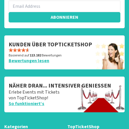
ABONNIEREN
KUNDEN ÜBER TOPTICKETSHOP
Basierend auf
113.182
Bewertungen
Bewertungen lesen
NÄHER DRAN... INTENSIVER GENIESSEN
Erlebe Events mit Tickets
von TopTicketShop!
So funktioniert‘s
Kategorien
TopTicketShop