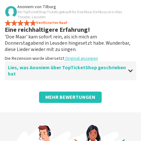
Bewertung von Anoniem über
TopTicketShop
Anoniem
von
Tilburg
Bei TopTicketShop Tickets gekauft für Doe Maar De Musical in Afas
Nach der Enttäuschung, weil es nicht
Theater, Leusden
weitergegangen ist, hat es mir geholfen,
Verifizierter Kauf
Eine reichhaltigere Erfahrung!
wieder zu buchen!
'Doe Maar' kam sofort rein, als ich mich am
Fein!
Donnerstagabend in Leusden hingesetzt habe. Wunderbar,
Die Rezension wurde übersetzt
Original anzeigen
diese Lieder wieder mit zu singen.
Die Rezension wurde übersetzt
Original anzeigen
Lies, was Anoniem über TopTicketShop geschrieben
hat
Bewertung von Anoniem über
TopTicketShop
MEHR BEWERTUNGEN
Ein anderes Ticket als bestellt!
Seltsam, dass der Preis der Tickets ziemlich hoch war
und die letzten Tickets einen viel niedrigeren
Ticketpreis hatten, als wir bezahlt hatten.
Die Rezension wurde übersetzt
Original anzeigen