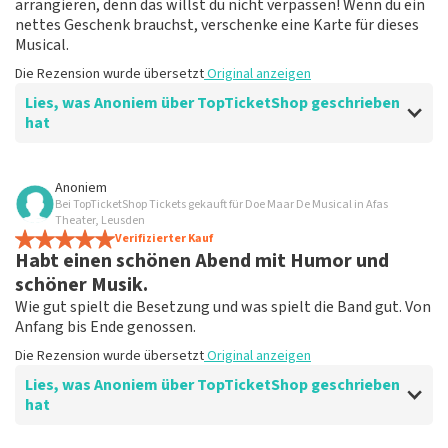
arrangieren, denn das willst du nicht verpassen! Wenn du ein
nettes Geschenk brauchst, verschenke eine Karte für dieses
Musical.
Die Rezension wurde übersetzt
Original anzeigen
Lies, was Anoniem über TopTicketShop geschrieben
hat
Bewertung von Anoniem über
TopTicketShop
Anoniem
Bei TopTicketShop Tickets gekauft für Doe Maar De Musical in Afas
Fein!
Theater, Leusden
Klare Kommunikation, würde wieder über
Verifizierter Kauf
Habt einen schönen Abend mit Humor und
TopTicketShop bestellen
Die Rezension wurde übersetzt
Original anzeigen
schöner Musik.
Wie gut spielt die Besetzung und was spielt die Band gut. Von
Anfang bis Ende genossen.
Die Rezension wurde übersetzt
Original anzeigen
Lies, was Anoniem über TopTicketShop geschrieben
hat