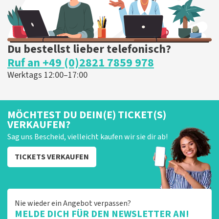
Du bestellst lieber telefonisch?
Ruf an +49 (0)2821 7859 978
Werktags 12:00–17:00
MÖCHTEST DU DEIN(E) TICKET(S)
VERKAUFEN?
Sag uns Bescheid, vielleicht kaufen wir sie dir ab!
TICKETS VERKAUFEN
Nie wieder ein Angebot verpassen?
MELDE DICH FÜR DEN NEWSLETTER AN!