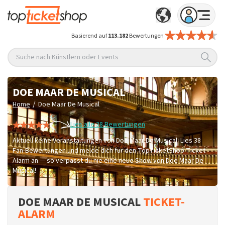
Basierend auf
113.182
Bewertungen
Suche nach Künstlern oder Events
DOE MAAR DE MUSICAL
/
Home
Doe Maar De Musical
Lies alle 38 Bewertungen
Aktuell keine Veranstaltungen von Doe Maar De Musical. Lies 38
Fan-Bewertungen und melde dich für den TopTicketShop Ticket-
Alarm an — so verpasst du nie eine neue Show von Doe Maar De
Musical!
DOE MAAR DE MUSICAL
TICKET-
ALARM