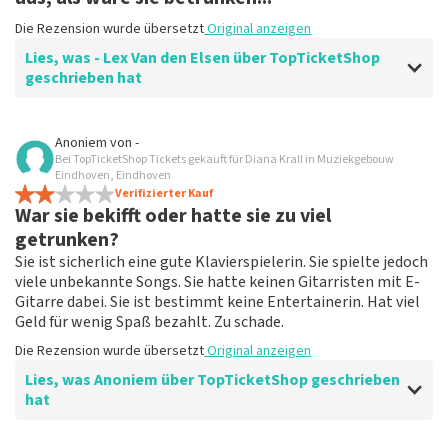
Die Rezension wurde übersetzt
Original anzeigen
Lies, was - Lex Van den Elsen über TopTicketShop
geschrieben hat
Bewertung von - Lex Van den Elsen über
TopTicketShop
Anoniem
von
-
Bei TopTicketShop Tickets gekauft für Diana Krall in Muziekgebouw
Exzellenter Service
Eindhoven, Eindhoven
Die Rezension wurde übersetzt
Verifizierter Kauf
Original anzeigen
War sie bekifft oder hatte sie zu viel
getrunken?
Sie ist sicherlich eine gute Klavierspielerin. Sie spielte jedoch
viele unbekannte Songs. Sie hatte keinen Gitarristen mit E-
Gitarre dabei. Sie ist bestimmt keine Entertainerin. Hat viel
Geld für wenig Spaß bezahlt. Zu schade.
Die Rezension wurde übersetzt
Original anzeigen
Lies, was Anoniem über TopTicketShop geschrieben
hat