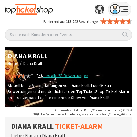
Basierend auf
113.242
Bewertungen
Suche nach Künstlern oder Events
DIANA KRALL
/
Home
Diana Krall
Lies alle 63 Bewertungen
Aktuell keine Veranstaltungen von Diana Krall. Lies 63 Fan-
Bewertungen und melde dich für den TopTicketShop Ticket-Alarm
an — so verpasst du nie eine neue Show von Diana Krall!
Foto: Commentaar: Author: Bojin, Wikimedia Commons (CC BY-SA
3.0)https://commons.wikimedia.org/wiki/File:DianaKrall_Cologne_2695.jpg
DIANA KRALL
TICKET-ALARM
Lieber Fan von Diana Krall,