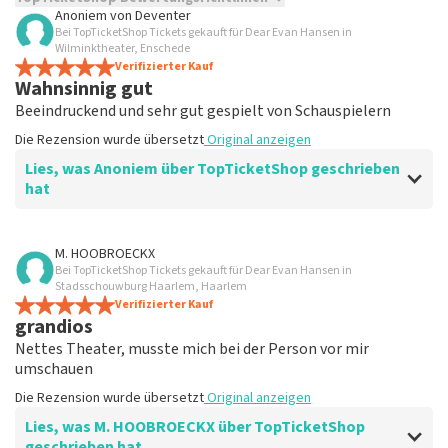
Anoniem
von
Deventer
Bei TopTicketShop Tickets gekauft für Dear Evan Hansen in
TopTicketShop sammelt Bewertungen von echten Kunden.
Wilminktheater, Enschede
Es ist nicht möglich, eine Bewertung abzugeben, wenn du
Verifizierter Kauf
keine Tickets bei TopTicketShop gekauft hast. Beiträge mit
Wahnsinnig gut
beleidigender Sprache und/oder falschen Angaben werden
Beeindruckend und sehr gut gespielt von Schauspielern
nicht veröffentlicht. Es kann einige Wochen dauern, bis eine
Bewertung veröffentlicht wird.
Die Rezension wurde übersetzt
Original anzeigen
Lies, was Anoniem über TopTicketShop geschrieben
hat
Bewertung von Anoniem über
TopTicketShop
M. HOOBROECKX
Bei TopTicketShop Tickets gekauft für Dear Evan Hansen in
gut
Stadsschouwburg Haarlem, Haarlem
Die Rezension wurde übersetzt
Verifizierter Kauf
Original anzeigen
grandios
Nettes Theater, musste mich bei der Person vor mir
umschauen
Die Rezension wurde übersetzt
Original anzeigen
Lies, was M. HOOBROECKX über TopTicketShop
geschrieben hat