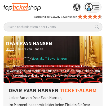
Basierend auf
113.242
Bewertungen
Suche nach Künstlern oder Events
DEAR EVAN HANSEN
/
Home
Dear Evan Hansen
Lies alle 7 Bewertungen
Aktuell keine Veranstaltungen von Dear Evan Hansen. Lies 7 Fan-
Bewertungen und melde dich für den TopTicketShop Ticket-Alarm
an — so verpasst du nie eine neue Show von Dear Evan Hansen!
DEAR EVAN HANSEN
TICKET-ALARM
Lieber Fan von Dear Evan Hansen,
Im Moment haben wir leider keine Tickets für Dear