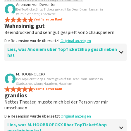
Anoniem
von
Deventer
Bei TopTicketShop Tickets gekauft für Dear Evan Hansen in
TopTicketShop sammelt Bewertungen von echten Kunden.
Wilminktheater, Enschede
Es ist nicht möglich, eine Bewertung abzugeben, wenn du
Verifizierter Kauf
keine Tickets bei TopTicketShop gekauft hast. Beiträge mit
Wahnsinnig gut
beleidigender Sprache und/oder falschen Angaben werden
Beeindruckend und sehr gut gespielt von Schauspielern
nicht veröffentlicht. Es kann einige Wochen dauern, bis eine
Bewertung veröffentlicht wird.
Die Rezension wurde übersetzt
Original anzeigen
Lies, was Anoniem über TopTicketShop geschrieben
hat
Bewertung von Anoniem über
TopTicketShop
M. HOOBROECKX
Bei TopTicketShop Tickets gekauft für Dear Evan Hansen in
gut
Stadsschouwburg Haarlem, Haarlem
Die Rezension wurde übersetzt
Verifizierter Kauf
Original anzeigen
grandios
Nettes Theater, musste mich bei der Person vor mir
umschauen
Die Rezension wurde übersetzt
Original anzeigen
Lies, was M. HOOBROECKX über TopTicketShop
geschrieben hat