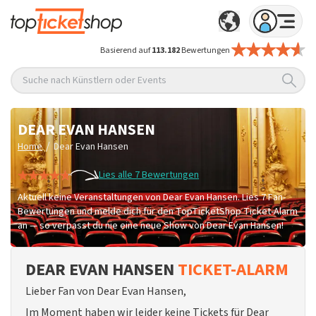
Basierend auf
113.182
Bewertungen
Suche nach Künstlern oder Events
DEAR EVAN HANSEN
/
Home
Dear Evan Hansen
Lies alle 7 Bewertungen
Aktuell keine Veranstaltungen von Dear Evan Hansen. Lies 7 Fan-
Bewertungen und melde dich für den TopTicketShop Ticket-Alarm
an — so verpasst du nie eine neue Show von Dear Evan Hansen!
DEAR EVAN HANSEN
TICKET-ALARM
Lieber Fan von Dear Evan Hansen,
Im Moment haben wir leider keine Tickets für Dear