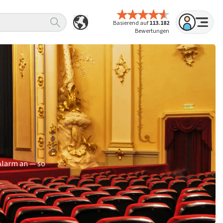
Basierend auf
113.182
Bewertungen
Alarm an — so