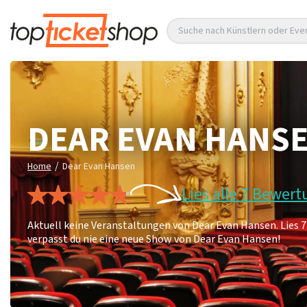
Suche nach Künstlern oder Eve
DEAR EVAN HANS
/
Home
Dear Evan Hansen
Lies alle 7 Bewer
Aktuell keine Veranstaltungen von Dear Evan Hansen. Lies
verpasst du nie eine neue Show von Dear Evan Hansen!