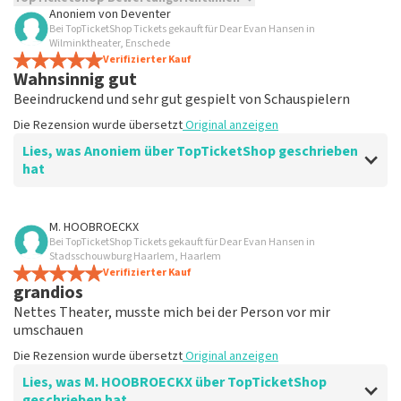
Anoniem
von
Deventer
Bei TopTicketShop Tickets gekauft für Dear Evan Hansen in
TopTicketShop sammelt Bewertungen von echten Kunden.
Wilminktheater, Enschede
Es ist nicht möglich, eine Bewertung abzugeben, wenn du
Verifizierter Kauf
keine Tickets bei TopTicketShop gekauft hast. Beiträge mit
Wahnsinnig gut
beleidigender Sprache und/oder falschen Angaben werden
Beeindruckend und sehr gut gespielt von Schauspielern
nicht veröffentlicht. Es kann einige Wochen dauern, bis eine
Bewertung veröffentlicht wird.
Die Rezension wurde übersetzt
Original anzeigen
Lies, was Anoniem über TopTicketShop geschrieben
hat
Bewertung von Anoniem über
TopTicketShop
M. HOOBROECKX
Bei TopTicketShop Tickets gekauft für Dear Evan Hansen in
gut
Stadsschouwburg Haarlem, Haarlem
Die Rezension wurde übersetzt
Verifizierter Kauf
Original anzeigen
grandios
Nettes Theater, musste mich bei der Person vor mir
umschauen
Die Rezension wurde übersetzt
Original anzeigen
Lies, was M. HOOBROECKX über TopTicketShop
geschrieben hat