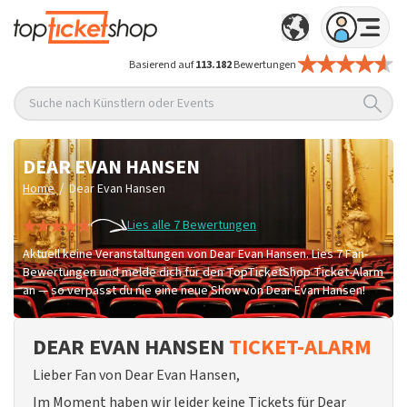
Basierend auf
113.182
Bewertungen
Suche nach Künstlern oder Events
DEAR EVAN HANSEN
/
Home
Dear Evan Hansen
Lies alle 7 Bewertungen
Aktuell keine Veranstaltungen von Dear Evan Hansen. Lies 7 Fan-
Bewertungen und melde dich für den TopTicketShop Ticket-Alarm
an — so verpasst du nie eine neue Show von Dear Evan Hansen!
DEAR EVAN HANSEN
TICKET-ALARM
Lieber Fan von Dear Evan Hansen,
Im Moment haben wir leider keine Tickets für Dear