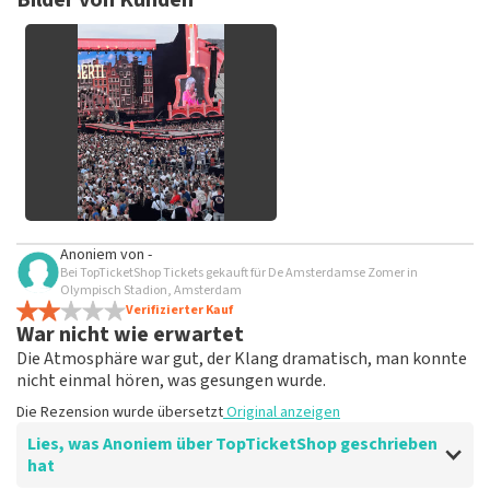
Bilder von Kunden
keine Tickets bei TopTicketShop gekauft hast. Beiträge mit
beleidigender Sprache und/oder falschen Angaben werden
nicht veröffentlicht. Es kann einige Wochen dauern, bis eine
Bewertung veröffentlicht wird.
Alle Bilder von Kunden
Anoniem
von
-
anzeigen
Bei TopTicketShop Tickets gekauft für De Amsterdamse Zomer in
Olympisch Stadion, Amsterdam
Verifizierter Kauf
War nicht wie erwartet
Die Atmosphäre war gut, der Klang dramatisch, man konnte
nicht einmal hören, was gesungen wurde.
Die Rezension wurde übersetzt
Original anzeigen
Lies, was Anoniem über TopTicketShop geschrieben
hat