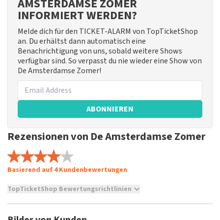
AMSTERDAMSE ZOMER
INFORMIERT WERDEN?
Melde dich für den TICKET-ALARM von TopTicketShop
an. Du erhältst dann automatisch eine
Benachrichtigung von uns, sobald weitere Shows
verfügbar sind. So verpasst du nie wieder eine Show von
De Amsterdamse Zomer!
ABONNIEREN
Rezensionen von De Amsterdamse Zomer
Basierend auf 4 Kundenbewertungen
TopTicketShop Bewertungsrichtlinien
TopTicketShop sammelt Bewertungen von echten Kunden.
Es ist nicht möglich, eine Bewertung abzugeben, wenn du