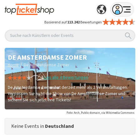
Basierend auf
113.242
Bewertungen
Suche nach Künstlern oder Events
DE AMSTERDAMSE ZOMER
/
Home
De Amsterdamse Zomer
Lies alle 4 Bewertungen
De Amsterdamse Zomer hat derzeit mehr als 2 Veranstaltungen.
Verpassen Sie nicht die Show von De Amsterdamse Zomer und
sichern Sie sich jetzt Ihre Tickets!
Foto: Arch, Public domain, via Wikimedia Commons
Keine Events in
Deutschland