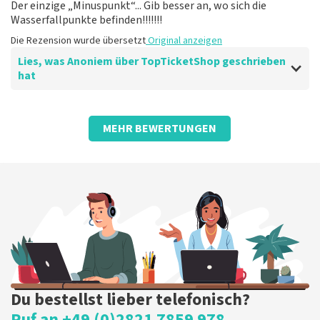
Der einzige „Minuspunkt“... Gib besser an, wo sich die
Wasserfallpunkte befinden!!!!!!!
Die Rezension wurde übersetzt
Original anzeigen
Lies, was Anoniem über TopTicketShop geschrieben
hat
Bewertung von Anoniem über
TopTicketShop
MEHR BEWERTUNGEN
Gut, aber
Leider viel teurer als direkt bei De Amsterdamse Zomer
zu buchen
Die Rezension wurde übersetzt
Original anzeigen
Du bestellst lieber telefonisch?
Ruf an +49 (0)2821 7859 978