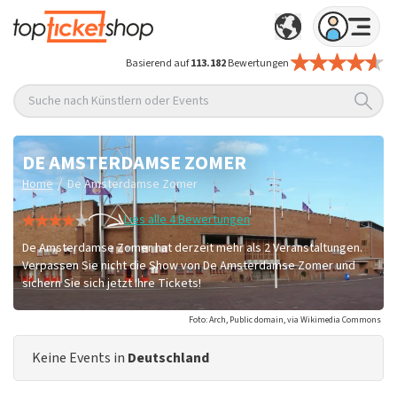
Basierend auf
113.182
Bewertungen
Suche nach Künstlern oder Events
DE AMSTERDAMSE ZOMER
/
Home
De Amsterdamse Zomer
Lies alle 4 Bewertungen
De Amsterdamse Zomer hat derzeit mehr als 2 Veranstaltungen.
Verpassen Sie nicht die Show von De Amsterdamse Zomer und
sichern Sie sich jetzt Ihre Tickets!
Foto: Arch, Public domain, via Wikimedia Commons
Keine Events in
Deutschland