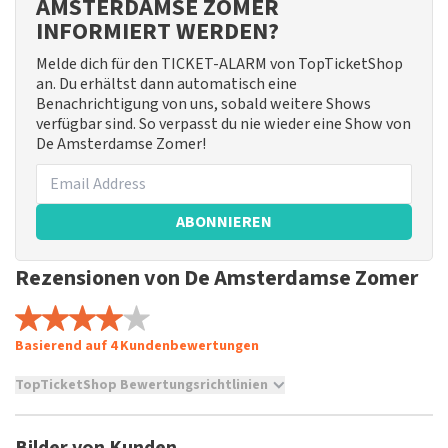
AMSTERDAMSE ZOMER
INFORMIERT WERDEN?
Melde dich für den TICKET-ALARM von TopTicketShop
an. Du erhältst dann automatisch eine
Benachrichtigung von uns, sobald weitere Shows
verfügbar sind. So verpasst du nie wieder eine Show von
De Amsterdamse Zomer!
ABONNIEREN
Rezensionen von De Amsterdamse Zomer
Basierend auf 4 Kundenbewertungen
TopTicketShop Bewertungsrichtlinien
TopTicketShop sammelt Bewertungen von echten Kunden.
Es ist nicht möglich, eine Bewertung abzugeben, wenn du