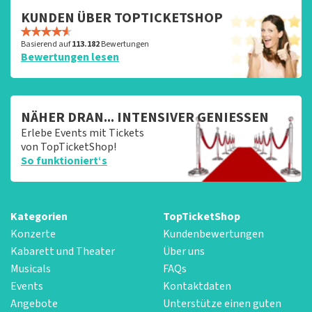
KUNDEN ÜBER TOPTICKETSHOP
Basierend auf
113.182
Bewertungen
Bewertungen lesen
NÄHER DRAN... INTENSIVER GENIESSEN
Erlebe Events mit Tickets
von TopTicketShop!
So funktioniert‘s
Kategorien
TopTicketShop
Konzerte
Kundenbewertungen
Kabarett und Theater
Über uns
Musicals
FAQs
Events
Kontaktdaten
Angebote
Unterstütze einen guten