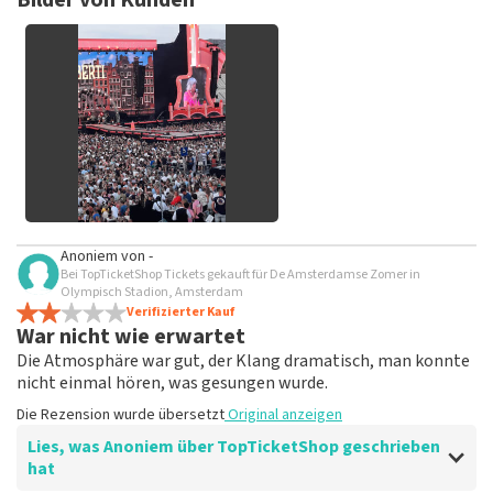
Bilder von Kunden
keine Tickets bei TopTicketShop gekauft hast. Beiträge mit
beleidigender Sprache und/oder falschen Angaben werden
nicht veröffentlicht. Es kann einige Wochen dauern, bis eine
Bewertung veröffentlicht wird.
Alle Bilder von Kunden
Anoniem
von
-
anzeigen
Bei TopTicketShop Tickets gekauft für De Amsterdamse Zomer in
Olympisch Stadion, Amsterdam
Verifizierter Kauf
War nicht wie erwartet
Die Atmosphäre war gut, der Klang dramatisch, man konnte
nicht einmal hören, was gesungen wurde.
Die Rezension wurde übersetzt
Original anzeigen
Lies, was Anoniem über TopTicketShop geschrieben
hat