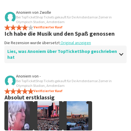
Bewertung von Anoniem über
TopTicketShop
Anoniem
von
Zwolle
Bei TopTicketShop Tickets gekauft für De Amsterdamse Zomer in
Prima
Olympisch Stadion, Amsterdam
Die Erfahrung mit Top Ticket Shop ist großartig, keine
Verifizierter Kauf
Ich habe die Musik und den Spaß genossen
Kommentare zu
Die Rezension wurde übersetzt
Original anzeigen
Die Rezension wurde übersetzt
Original anzeigen
Lies, was Anoniem über TopTicketShop geschrieben
hat
Bewertung von Anoniem über
TopTicketShop
Anoniem
von
-
Bei TopTicketShop Tickets gekauft für De Amsterdamse Zomer in
Einfach gut
Olympisch Stadion, Amsterdam
Die Rezension wurde übersetzt
Verifizierter Kauf
Original anzeigen
Absolut erstklassig