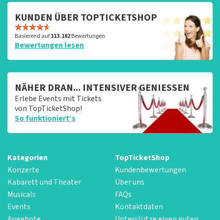
KUNDEN ÜBER TOPTICKETSHOP
Basierend auf
113.182
Bewertungen
Bewertungen lesen
NÄHER DRAN... INTENSIVER GENIESSEN
Erlebe Events mit Tickets
von TopTicketShop!
So funktioniert‘s
Kategorien
TopTicketShop
Konzerte
Kundenbewertungen
Kabarett und Theater
Über uns
Musicals
FAQs
Events
Kontaktdaten
Angebote
Unterstütze einen guten