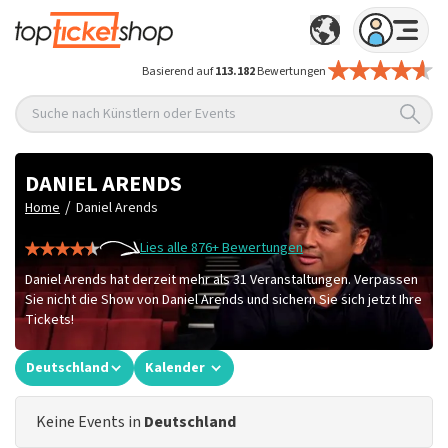
Basierend auf
113.182
Bewertungen
Suche nach Künstlern oder Events
DANIEL ARENDS
/
Home
Daniel Arends
Lies alle 876+ Bewertungen
Daniel Arends hat derzeit mehr als 31 Veranstaltungen. Verpassen
Sie nicht die Show von Daniel Arends und sichern Sie sich jetzt Ihre
Tickets!
Deutschland
Kalender
Keine Events in
Deutschland