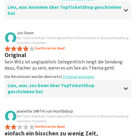
Lies, was Anoniem über TopTicketShop geschrieben
hat
Bewertung von Anoniem über
TopTicketShop
Jos Deen
Bei TopTicketShop Tickets gekauft für Daniel Arends in Stadsschouwburg
Gut, halte dich an die Vereinbarungen
Haarlem, Haarlem
Die Rezension wurde übersetzt
Verifizierter Kauf
Original anzeigen
Original
Sein Witz ist unglaublich. Gelegentlich neigt die Sendung
dazu, flacher zu sein, wenn es um Sex als Thema geht.
Die Rezension wurde übersetzt
Original anzeigen
Lies, was Jos Deen über TopTicketShop
geschrieben hat
Bewertung von Jos Deen über
TopTicketShop
jeanette SMITH
von
Hoofddorp
Bei TopTicketShop Tickets gekauft für Daniel Arends in Stadsschouwburg
Die Tickets stimmten zeitlich nicht ganz
Haarlem, Haarlem
Die Rezension wurde übersetzt
Verifizierter Kauf
Original anzeigen
einfach ein bisschen zu wenig Zeit,