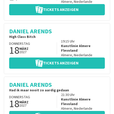
Almere
,
Niederlande
TICKETS ANZEIGEN
DANIEL ARENDS
High Class Bitch
19:15
Uhr
DONNERSTAG
18
Kunstlinie Almere
MÄRZ
Flevoland
2027
Almere
,
Niederlande
TICKETS ANZEIGEN
DANIEL ARENDS
Had ik maar nooit zo aardig gedaan
21:30
Uhr
DONNERSTAG
18
Kunstlinie Almere
MÄRZ
Flevoland
2027
Almere
,
Niederlande