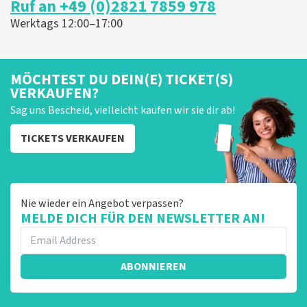
Ruf an +49 (0)2821 7859 978
er een andere naam op het ticket staat. Dit komt
doordat wij een wederverkoper zijn. Gelukkig heeft dit
Werktags 12:00–17:00
geen invloed op uw toegang tot het evenement. Wij
hopen dat u ondanks de verwarring toch een
fantastische avond heeft gehad. Met vriendelijke
groeten, Martijn Topticketshop
MÖCHTEST DU DEIN(E) TICKET(S)
VERKAUFEN?
Sag uns Bescheid, vielleicht kaufen wir sie dir ab!
TICKETS VERKAUFEN
Nie wieder ein Angebot verpassen?
MELDE DICH FÜR DEN NEWSLETTER AN!
ABONNIEREN