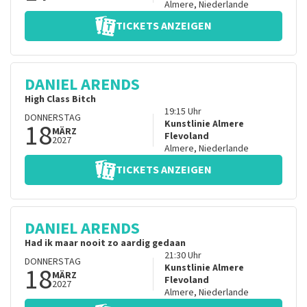
Almere
,
Niederlande
TICKETS ANZEIGEN
DANIEL ARENDS
High Class Bitch
19:15
Uhr
DONNERSTAG
18
Kunstlinie Almere
MÄRZ
Flevoland
2027
Almere
,
Niederlande
TICKETS ANZEIGEN
DANIEL ARENDS
Had ik maar nooit zo aardig gedaan
21:30
Uhr
DONNERSTAG
18
Kunstlinie Almere
MÄRZ
Flevoland
2027
Almere
,
Niederlande