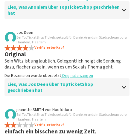
Lies, was Anoniem über TopTicketShop geschrieben
hat
Bewertung von Anoniem über
TopTicketShop
Jos Deen
Bei TopTicketShop Tickets gekauft für Daniel Arends in Stadsschouwburg
Gut, halte dich an die Vereinbarungen
Haarlem, Haarlem
Die Rezension wurde übersetzt
Verifizierter Kauf
Original anzeigen
Original
Sein Witz ist unglaublich. Gelegentlich neigt die Sendung
dazu, flacher zu sein, wenn es um Sex als Thema geht.
Die Rezension wurde übersetzt
Original anzeigen
Lies, was Jos Deen über TopTicketShop
geschrieben hat
Bewertung von Jos Deen über
TopTicketShop
jeanette SMITH
von
Hoofddorp
Bei TopTicketShop Tickets gekauft für Daniel Arends in Stadsschouwburg
Die Tickets stimmten zeitlich nicht ganz
Haarlem, Haarlem
Die Rezension wurde übersetzt
Verifizierter Kauf
Original anzeigen
einfach ein bisschen zu wenig Zeit,