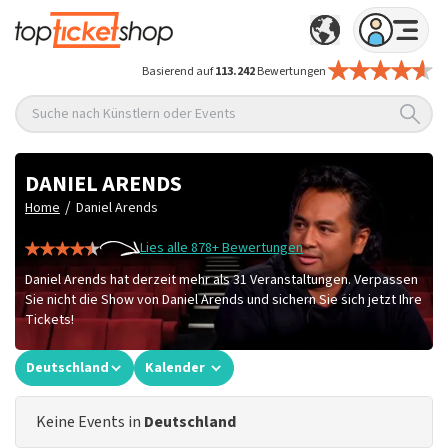
Basierend auf
113.242
Bewertungen
Suche nach Künstlern oder Events
DANIEL ARENDS
/
Home
Daniel Arends
Lies alle 878+ Bewertungen
Daniel Arends hat derzeit mehr als 31 Veranstaltungen. Verpassen
Sie nicht die Show von Daniel Arends und sichern Sie sich jetzt Ihre
Tickets!
Deutschland
Kalender
Keine Events in
Deutschland