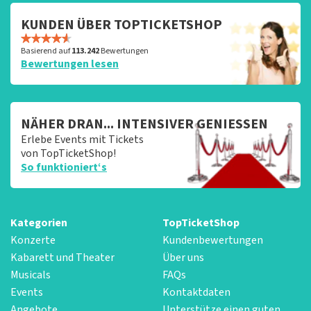
KUNDEN ÜBER TOPTICKETSHOP
Basierend auf
113.242
Bewertungen
Bewertungen lesen
NÄHER DRAN... INTENSIVER GENIESSEN
Erlebe Events mit Tickets
von TopTicketShop!
So funktioniert‘s
Kategorien
TopTicketShop
Konzerte
Kundenbewertungen
Kabarett und Theater
Über uns
Musicals
FAQs
Events
Kontaktdaten
Angebote
Unterstütze einen guten