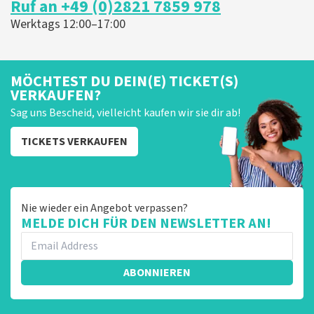
Ruf an +49 (0)2821 7859 978
er een andere naam op het ticket staat. Dit komt
doordat wij een wederverkoper zijn. Gelukkig heeft dit
Werktags 12:00–17:00
geen invloed op uw toegang tot het evenement. Wij
hopen dat u ondanks de verwarring toch een
fantastische avond heeft gehad. Met vriendelijke
groeten, Martijn Topticketshop
MÖCHTEST DU DEIN(E) TICKET(S)
VERKAUFEN?
Sag uns Bescheid, vielleicht kaufen wir sie dir ab!
TICKETS VERKAUFEN
Nie wieder ein Angebot verpassen?
MELDE DICH FÜR DEN NEWSLETTER AN!
ABONNIEREN