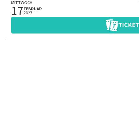
MITTWOCH
17
FEBRUAR
2027
TICKET
DANIEL ARENDS
High Class Bitch
DONNERSTAG
18
FEBRUAR
2027
TICKET
DANIEL ARENDS
Had ik maar nooit zo aardig gedaan
DONNERSTAG
18
FEBRUAR
2027