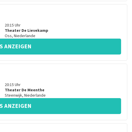
20:15
Uhr
Theater De Lievekamp
Oss
,
Niederlande
S ANZEIGEN
20:15
Uhr
Theater De Meenthe
Steenwijk
,
Niederlande
S ANZEIGEN