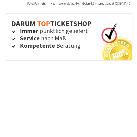
Foto: Fairriqh.nl - Naamsvermelding-GelijkDelen 4.0 Internationaal (CC BY-SA 4.0)
DARUM
TOP
TICKETSHOP
Immer
pünktlich geliefert
Service
nach Maß
Kompetente
Beratung