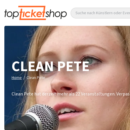
Suche nach Künstlern oder Eve
CLEAN PETE
/
Home
Clean Pete
Clean Pete hat derzeit mehr als 22 Veranstaltungen. Verpasse