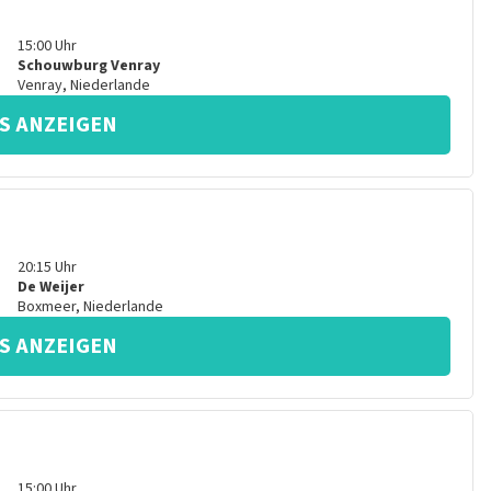
15:00
Uhr
Schouwburg Venray
Venray
,
Niederlande
S ANZEIGEN
20:15
Uhr
De Weijer
Boxmeer
,
Niederlande
S ANZEIGEN
15:00
Uhr