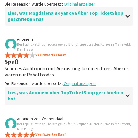
Die Rezension wurde übersetzt
Original anzeigen
Lies, was Magdalena Boyanova über TopTicketShop
geschrieben hat
Bewertung von Magdalena Boyanova über
TopTicketShop
Anoniem
Bei TopTicketShop Tickets gekauft für Cirque du Soleil Kurios in Malieveld,
Super
Den Haag
Die Rezension wurde übersetzt
Verifizierter Kauf
Original anzeigen
Spaß
Schönes Auditorium mit Ausrüstung für einen Preis. Aber es
waren nur Rabattcodes
Die Rezension wurde übersetzt
Original anzeigen
Lies, was Anoniem über TopTicketShop geschrieben
hat
Bewertung von Anoniem über
TopTicketShop
Anoniem
von
Veenendaal
Bei TopTicketShop Tickets gekauft für Cirque du Soleil Kurios in Malieveld,
Sehr teuer
Den Haag
Die Rezension wurde übersetzt
Verifizierter Kauf
Original anzeigen