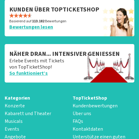
KUNDEN ÜBER TOPTICKETSHOP
Basierend auf
113.182
Bewertungen
Bewertungen lesen
NÄHER DRAN... INTENSIVER GENIESSEN
Erlebe Events mit Tickets
von TopTicketShop!
So funktioniert‘s
Kategorien
TopTicketShop
Konzerte
Kundenbewertungen
Kabarett und Theater
Über uns
Musicals
FAQs
Events
Kontaktdaten
Angebote
Unterstütze einen guten