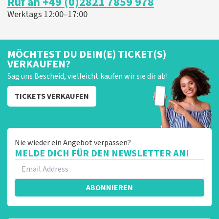
Ruf an +49 (0)2821 7859 978
u ondanks de hogere prijs toch een fantastische avond
heeft gehad. Met vriendelijke groeten, Joost
Werktags 12:00–17:00
Topticketshop
MÖCHTEST DU DEIN(E) TICKET(S)
VERKAUFEN?
Sag uns Bescheid, vielleicht kaufen wir sie dir ab!
TICKETS VERKAUFEN
Nie wieder ein Angebot verpassen?
MELDE DICH FÜR DEN NEWSLETTER AN!
ABONNIEREN