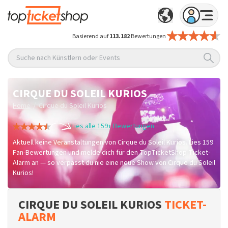
Basierend auf
113.182
Bewertungen
Suche nach Künstlern oder Events
CIRQUE DU SOLEIL KURIOS
/
Home
Cirque du Soleil Kurios
Lies alle 159+ Bewertungen
Aktuell keine Veranstaltungen von Cirque du Soleil Kurios. Lies 159
Fan-Bewertungen und melde dich für den TopTicketShop Ticket-
Alarm an — so verpasst du nie eine neue Show von Cirque du Soleil
Kurios!
CIRQUE DU SOLEIL KURIOS
TICKET-
ALARM