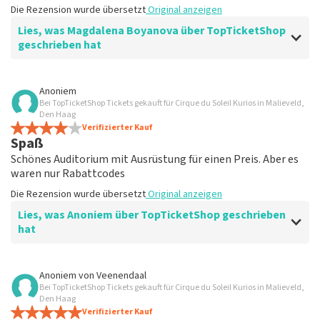
Die Rezension wurde übersetzt
Original anzeigen
Lies, was Magdalena Boyanova über TopTicketShop
geschrieben hat
Bewertung von Magdalena Boyanova über
TopTicketShop
Anoniem
Bei TopTicketShop Tickets gekauft für Cirque du Soleil Kurios in Malieveld,
Super
Den Haag
Die Rezension wurde übersetzt
Verifizierter Kauf
Original anzeigen
Spaß
Schönes Auditorium mit Ausrüstung für einen Preis. Aber es
waren nur Rabattcodes
Die Rezension wurde übersetzt
Original anzeigen
Lies, was Anoniem über TopTicketShop geschrieben
hat
Bewertung von Anoniem über
TopTicketShop
Anoniem
von
Veenendaal
Bei TopTicketShop Tickets gekauft für Cirque du Soleil Kurios in Malieveld,
Sehr teuer
Den Haag
Die Rezension wurde übersetzt
Verifizierter Kauf
Original anzeigen