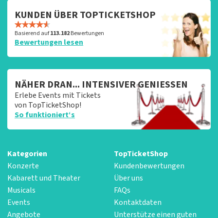
KUNDEN ÜBER TOPTICKETSHOP
Basierend auf
113.182
Bewertungen
Bewertungen lesen
NÄHER DRAN... INTENSIVER GENIESSEN
Erlebe Events mit Tickets
von TopTicketShop!
So funktioniert‘s
Kategorien
TopTicketShop
Konzerte
Kundenbewertungen
Kabarett und Theater
Über uns
Musicals
FAQs
Events
Kontaktdaten
Angebote
Unterstütze einen guten