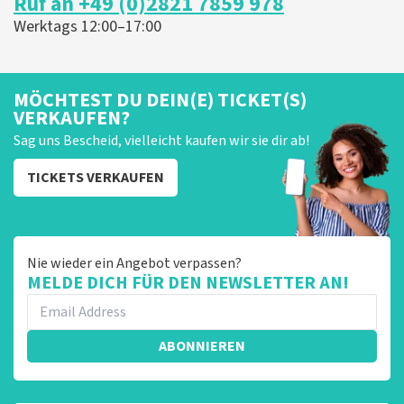
Ruf an +49 (0)2821 7859 978
u ondanks de hogere prijs toch een fantastische avond
heeft gehad. Met vriendelijke groeten, Joost
Werktags 12:00–17:00
Topticketshop
MÖCHTEST DU DEIN(E) TICKET(S)
VERKAUFEN?
Sag uns Bescheid, vielleicht kaufen wir sie dir ab!
TICKETS VERKAUFEN
Nie wieder ein Angebot verpassen?
MELDE DICH FÜR DEN NEWSLETTER AN!
ABONNIEREN