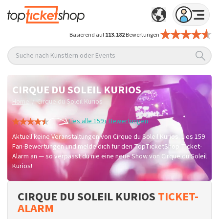
Basierend auf
113.182
Bewertungen
Suche nach Künstlern oder Events
CIRQUE DU SOLEIL KURIOS
/
Home
Cirque du Soleil Kurios
Lies alle 159+ Bewertungen
Aktuell keine Veranstaltungen von Cirque du Soleil Kurios. Lies 159
Fan-Bewertungen und melde dich für den TopTicketShop Ticket-
Alarm an — so verpasst du nie eine neue Show von Cirque du Soleil
Kurios!
CIRQUE DU SOLEIL KURIOS
TICKET-
ALARM