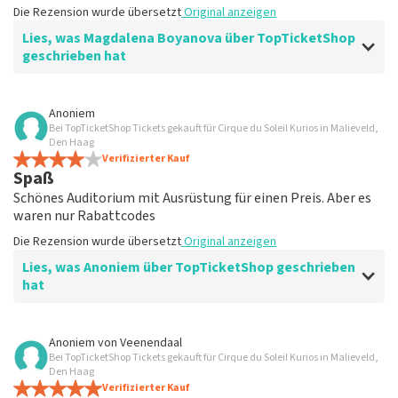
Die Rezension wurde übersetzt
Original anzeigen
Lies, was Magdalena Boyanova über TopTicketShop
geschrieben hat
Bewertung von Magdalena Boyanova über
TopTicketShop
Anoniem
Bei TopTicketShop Tickets gekauft für Cirque du Soleil Kurios in Malieveld,
Super
Den Haag
Die Rezension wurde übersetzt
Verifizierter Kauf
Original anzeigen
Spaß
Schönes Auditorium mit Ausrüstung für einen Preis. Aber es
waren nur Rabattcodes
Die Rezension wurde übersetzt
Original anzeigen
Lies, was Anoniem über TopTicketShop geschrieben
hat
Bewertung von Anoniem über
TopTicketShop
Anoniem
von
Veenendaal
Bei TopTicketShop Tickets gekauft für Cirque du Soleil Kurios in Malieveld,
Sehr teuer
Den Haag
Die Rezension wurde übersetzt
Verifizierter Kauf
Original anzeigen