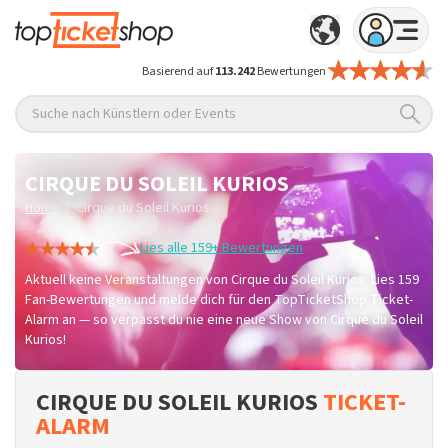
Basierend auf
113.242
Bewertungen
Suche nach Künstlern oder Events
CIRQUE DU SOLEIL KURIOS
/
Home
Cirque du Soleil Kurios
Lies alle 159+ Bewertungen
Aktuell keine Veranstaltungen von Cirque du Soleil Kurios. Lies 159
Fan-Bewertungen und melde dich für den TopTicketShop Ticket-
Alarm an — so verpasst du nie eine neue Show von Cirque du Soleil
Kurios!
CIRQUE DU SOLEIL KURIOS
TICKET-
ALARM