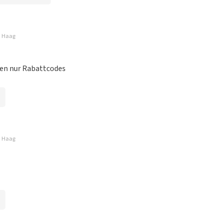
en Haag
ren nur Rabattcodes
en Haag
ze website. Uw feedback vinden wij erg belangrijk. U helpt
ndere consumenten met het maken van een beslissing. Wij
t klopt dat onze tickets soms duurder zijn dan bij het