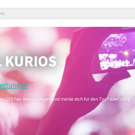
nts
L KURIOS
wertungen
 Lies 159 Fan-Bewertungen und melde dich für den TopTicketShop 