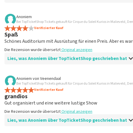
Bewertung von Magdalena Boyanova über
TopTicketShop
Anoniem
Bei TopTicketShop Tickets gekauft für Cirque du Soleil Kurios in Malieveld, D
Super
Verifizierter Kauf
Die Rezension wurde übersetzt
Original anzeigen
Spaß
Schönes Auditorium mit Ausrüstung für einen Preis. Aber es wa
Die Rezension wurde übersetzt
Original anzeigen
Lies, was Anoniem über TopTicketShop geschrieben hat
Bewertung von Anoniem über
TopTicketShop
Anoniem
von
Veenendaal
Bei TopTicketShop Tickets gekauft für Cirque du Soleil Kurios in Malieveld, D
Sehr teuer
Verifizierter Kauf
Die Rezension wurde übersetzt
Original anzeigen
grandios
Gut organisiert und eine weitere lustige Show
Antwort von TopTicketShop
Die Rezension wurde übersetzt
Original anzeigen
Beste klant, Bedankt voor het schrijven van een review op on
Lies, was Anoniem über TopTicketShop geschrieben hat
ons zo onze dienstverlening te verbeteren en ook helpt u a
hebben uw review gelezen en willen er graag op reageren. He