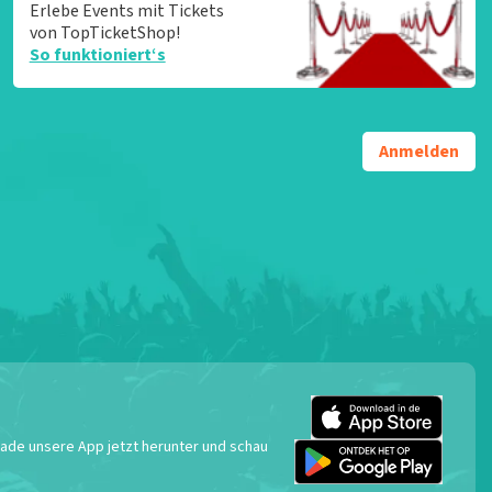
Erlebe Events mit Tickets
von TopTicketShop!
So funktioniert‘s
Anmelden
 Lade unsere App jetzt herunter und schau