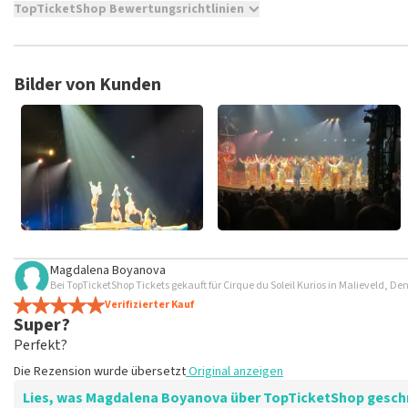
TopTicketShop Bewertungsrichtlinien
TopTicketShop sammelt Bewertungen von echten Kunden. Es is
Tickets bei TopTicketShop gekauft hast. Beiträge mit beleidig
veröffentlicht. Es kann einige Wochen dauern, bis eine Bewertun
Bilder von Kunden
Magdalena Boyanova
Bei TopTicketShop Tickets gekauft für Cirque du Soleil Kurios in Malieveld, D
Verifizierter Kauf
Super?
Perfekt?
Die Rezension wurde übersetzt
Original anzeigen
Lies, was Magdalena Boyanova über TopTicketShop gesch