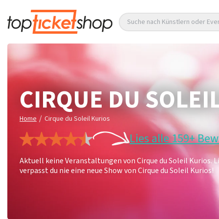
Suche nach Künstlern oder Eve
CIRQUE DU SOLEI
/
Home
Cirque du Soleil Kurios
Lies alle 159+ Be
Aktuell keine Veranstaltungen von Cirque du Soleil Kurios.
verpasst du nie eine neue Show von Cirque du Soleil Kurios!