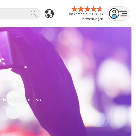
Basierend auf
113.182
Bewertungen
Ticket-Alarm an — so