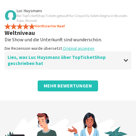
Bewertung von Nathalie Mattens über
TopTicketShop
Luc Huysmans
Bei TopTicketShop Tickets gekauft für Cirque Du Soleil Alegria in Brussels
grandios
Expo, Brussel
Die Rezension wurde übersetzt
Verifizierter Kauf
Original anzeigen
Weltniveau
Die Show und die Unterkunft sind wunderschön.
Die Rezension wurde übersetzt
Original anzeigen
Lies, was Luc Huysmans über TopTicketShop
geschrieben hat
Bewertung von Luc Huysmans über
TopTicketShop
MEHR BEWERTUNGEN
Pünktlicher Service
Die Rezension wurde übersetzt
Original anzeigen