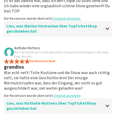
Es ist das zweite Mal, dass ich den Cirque Du Soleil sehe und
ich habe wieder eine unglaublich schöne Show gesehen!!! Du
bist TOP
Die Rezension wurde übersetzt
Original anzeigen
Lies, was Marina Vermeulen über TopTicketShop
geschrieben hat
Bewertung von Marina Vermeulen über
TopTicketShop
Nathalie Mattens
Bei TopTicketShop Tickets gekauft für Cirque Du Soleil Alegria in Brussels
Am Ende war die Kommunikation in
Expo, Brussel
Ordnung
Verifizierter Kauf
grandios
Der Preis für den Ort ist korrekt
War echt nett! Tolle Kostüme und die Show war auch richtig
Die Rezension wurde übersetzt
Original anzeigen
nett, sie hatte eine Geschichte drin! Der einzige
Wermutstropfen war, dass der Eingang, der nicht so gut
ausgeschildert war, viel weiter gelaufen war!
Die Rezension wurde übersetzt
Original anzeigen
Lies, was Nathalie Mattens über TopTicketShop
geschrieben hat