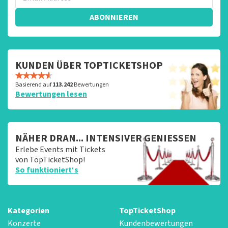
ABONNIEREN
KUNDEN ÜBER TOPTICKETSHOP
Basierend auf
113.242
Bewertungen
Bewertungen lesen
NÄHER DRAN... INTENSIVER GENIESSEN
Erlebe Events mit Tickets
von TopTicketShop!
So funktioniert‘s
Kategorien
TopTicketShop
Konzerte
Kundenbewertungen