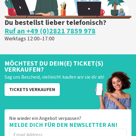
Du bestellst lieber telefonisch?
Ruf an +49 (0)2821 7859 978
Werktags 12:00–17:00
MÖCHTEST DU DEIN(E) TICKET(S)
VERKAUFEN?
Sag uns Bescheid, vielleicht kaufen wir sie dir ab!
TICKETS VERKAUFEN
Nie wieder ein Angebot verpassen?
MELDE DICH FÜR DEN NEWSLETTER AN!