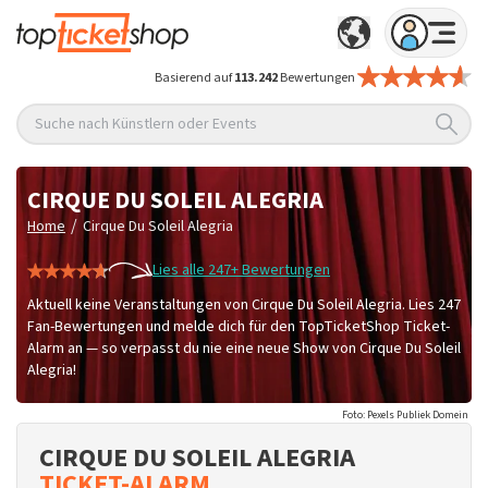
Basierend auf
113.242
Bewertungen
Suche nach Künstlern oder Events
CIRQUE DU SOLEIL ALEGRIA
/
Home
Cirque Du Soleil Alegria
Lies alle 247+ Bewertungen
Aktuell keine Veranstaltungen von Cirque Du Soleil Alegria. Lies 247
Fan-Bewertungen und melde dich für den TopTicketShop Ticket-
Alarm an — so verpasst du nie eine neue Show von Cirque Du Soleil
Alegria!
Foto: Pexels Publiek Domein
CIRQUE DU SOLEIL ALEGRIA
TICKET-ALARM