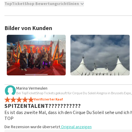
TopTicketShop Bewertungsrichtlinien
TopTicketShop sammelt Bewertungen von echten Kunden. Es is
Tickets bei TopTicketShop gekauft hast. Beiträge mit beleidig
veröffentlicht. Es kann einige Wochen dauern, bis eine Bewertun
Bilder von Kunden
Marina Vermeulen
Bei TopTicketShop Tickets gekauft für Cirque Du Soleil Alegria in Brussels Expo,
Verifizierter Kauf
SPITZENTALENT???????????
Es ist das zweite Mal, dass ich den Cirque Du Soleil sehe und ic
TOP
Die Rezension wurde übersetzt
Original anzeigen