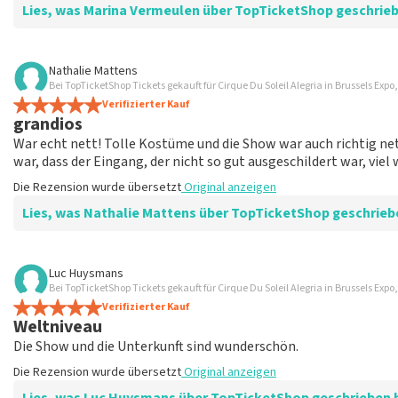
Lies, was Marina Vermeulen über TopTicketShop geschrie
Bewertung von Marina Vermeulen über
TopTicketShop
Nathalie Mattens
Bei TopTicketShop Tickets gekauft für Cirque Du Soleil Alegria in Brussels Expo,
Am Ende war die Kommunikation in Ordnung
Verifizierter Kauf
Der Preis für den Ort ist korrekt
grandios
Die Rezension wurde übersetzt
Original anzeigen
War echt nett! Tolle Kostüme und die Show war auch richtig net
war, dass der Eingang, der nicht so gut ausgeschildert war, viel
Die Rezension wurde übersetzt
Original anzeigen
Lies, was Nathalie Mattens über TopTicketShop geschrieb
Bewertung von Nathalie Mattens über
TopTicketShop
Luc Huysmans
Bei TopTicketShop Tickets gekauft für Cirque Du Soleil Alegria in Brussels Expo,
grandios
Verifizierter Kauf
Die Rezension wurde übersetzt
Original anzeigen
Weltniveau
Die Show und die Unterkunft sind wunderschön.
Die Rezension wurde übersetzt
Original anzeigen