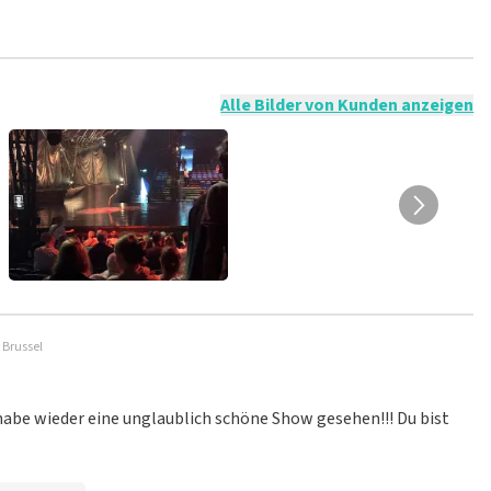
t nicht möglich, eine Bewertung abzugeben, wenn du keine
ender Sprache und/oder falschen Angaben werden nicht
g veröffentlicht wird.
Alle Bilder von Kunden anzeigen
 Brussel
h habe wieder eine unglaublich schöne Show gesehen!!! Du bist