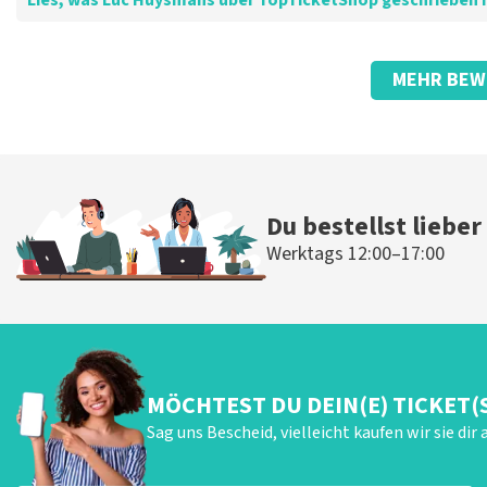
Lies, was Luc Huysmans über TopTicketShop geschrieben 
Bewertung von Luc Huysmans über
TopTicketShop
MEHR BEW
Pünktlicher Service
Die Rezension wurde übersetzt
Original anzeigen
Du bestellst lieber
Werktags 12:00–17:00
MÖCHTEST DU DEIN(E) TICKET(
Sag uns Bescheid, vielleicht kaufen wir sie dir 