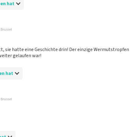
ben hat
 Brussel
t, sie hatte eine Geschichte drin! Der einzige Wermutstropfen
 weiter gelaufen war!
en hat
 Brussel