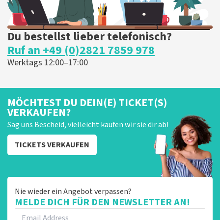
Du bestellst lieber telefonisch?
Ruf an +49 (0)2821 7859 978
Werktags 12:00–17:00
MÖCHTEST DU DEIN(E) TICKET(S)
VERKAUFEN?
Sag uns Bescheid, vielleicht kaufen wir sie dir ab!
TICKETS VERKAUFEN
Nie wieder ein Angebot verpassen?
MELDE DICH FÜR DEN NEWSLETTER AN!