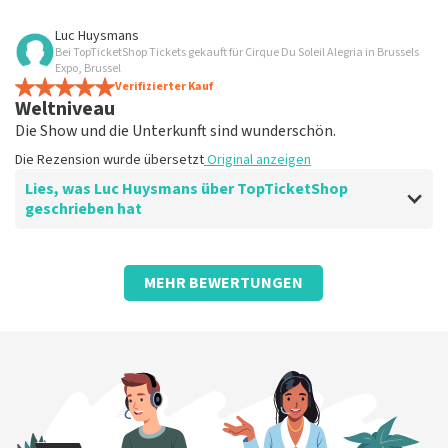
Bewertung von Nathalie Mattens über
TopTicketShop
Luc Huysmans
Bei TopTicketShop Tickets gekauft für Cirque Du Soleil Alegria in Brussels
grandios
Expo, Brussel
Die Rezension wurde übersetzt
Verifizierter Kauf
Original anzeigen
Weltniveau
Die Show und die Unterkunft sind wunderschön.
Die Rezension wurde übersetzt
Original anzeigen
Lies, was Luc Huysmans über TopTicketShop
geschrieben hat
Bewertung von Luc Huysmans über
TopTicketShop
MEHR BEWERTUNGEN
Pünktlicher Service
Die Rezension wurde übersetzt
Original anzeigen