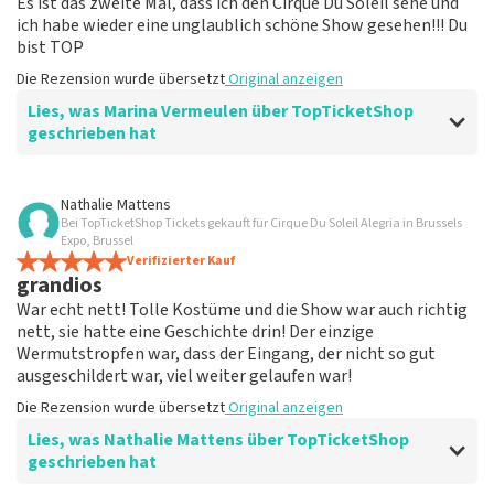
Es ist das zweite Mal, dass ich den Cirque Du Soleil sehe und
ich habe wieder eine unglaublich schöne Show gesehen!!! Du
bist TOP
Die Rezension wurde übersetzt
Original anzeigen
Lies, was Marina Vermeulen über TopTicketShop
geschrieben hat
Bewertung von Marina Vermeulen über
TopTicketShop
Nathalie Mattens
Bei TopTicketShop Tickets gekauft für Cirque Du Soleil Alegria in Brussels
Am Ende war die Kommunikation in
Expo, Brussel
Ordnung
Verifizierter Kauf
grandios
Der Preis für den Ort ist korrekt
War echt nett! Tolle Kostüme und die Show war auch richtig
Die Rezension wurde übersetzt
Original anzeigen
nett, sie hatte eine Geschichte drin! Der einzige
Wermutstropfen war, dass der Eingang, der nicht so gut
ausgeschildert war, viel weiter gelaufen war!
Die Rezension wurde übersetzt
Original anzeigen
Lies, was Nathalie Mattens über TopTicketShop
geschrieben hat