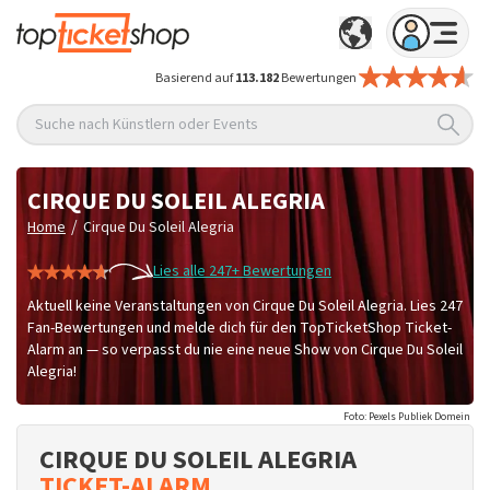
Basierend auf
113.182
Bewertungen
Suche nach Künstlern oder Events
CIRQUE DU SOLEIL ALEGRIA
/
Home
Cirque Du Soleil Alegria
Lies alle 247+ Bewertungen
Aktuell keine Veranstaltungen von Cirque Du Soleil Alegria. Lies 247
Fan-Bewertungen und melde dich für den TopTicketShop Ticket-
Alarm an — so verpasst du nie eine neue Show von Cirque Du Soleil
Alegria!
Foto: Pexels Publiek Domein
CIRQUE DU SOLEIL ALEGRIA
TICKET-ALARM