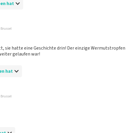
ben hat
 Brussel
t, sie hatte eine Geschichte drin! Der einzige Wermutstropfen
 weiter gelaufen war!
en hat
 Brussel