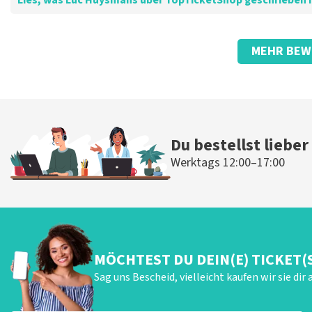
Lies, was Luc Huysmans über TopTicketShop geschrieben 
Bewertung von Luc Huysmans über
TopTicketShop
MEHR BEW
Pünktlicher Service
Die Rezension wurde übersetzt
Original anzeigen
Du bestellst lieber
Werktags 12:00–17:00
MÖCHTEST DU DEIN(E) TICKET(
Sag uns Bescheid, vielleicht kaufen wir sie dir 