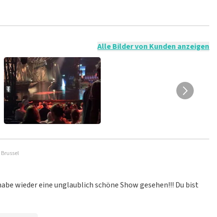
t nicht möglich, eine Bewertung abzugeben, wenn du keine
ender Sprache und/oder falschen Angaben werden nicht
g veröffentlicht wird.
Alle Bilder von Kunden anzeigen
 Brussel
h habe wieder eine unglaublich schöne Show gesehen!!! Du bist