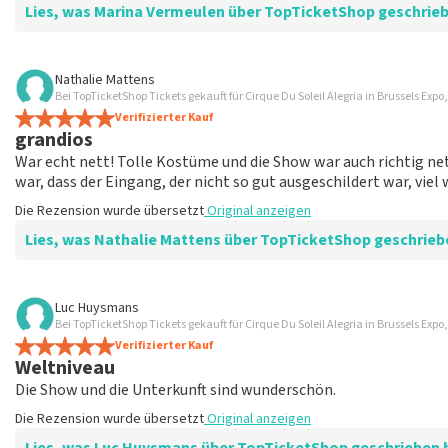
Lies, was Marina Vermeulen über TopTicketShop geschrie
Bewertung von Marina Vermeulen über
TopTicketShop
Nathalie Mattens
Bei TopTicketShop Tickets gekauft für Cirque Du Soleil Alegria in Brussels Expo,
Am Ende war die Kommunikation in Ordnung
Verifizierter Kauf
Der Preis für den Ort ist korrekt
grandios
Die Rezension wurde übersetzt
Original anzeigen
War echt nett! Tolle Kostüme und die Show war auch richtig net
war, dass der Eingang, der nicht so gut ausgeschildert war, viel
Die Rezension wurde übersetzt
Original anzeigen
Lies, was Nathalie Mattens über TopTicketShop geschrieb
Bewertung von Nathalie Mattens über
TopTicketShop
Luc Huysmans
Bei TopTicketShop Tickets gekauft für Cirque Du Soleil Alegria in Brussels Expo,
grandios
Verifizierter Kauf
Die Rezension wurde übersetzt
Original anzeigen
Weltniveau
Die Show und die Unterkunft sind wunderschön.
Die Rezension wurde übersetzt
Original anzeigen