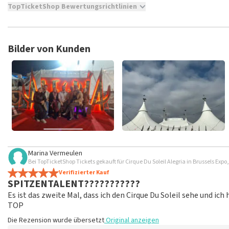
TopTicketShop Bewertungsrichtlinien
TopTicketShop sammelt Bewertungen von echten Kunden. Es is
Tickets bei TopTicketShop gekauft hast. Beiträge mit beleidig
veröffentlicht. Es kann einige Wochen dauern, bis eine Bewertun
Bilder von Kunden
Marina Vermeulen
Bei TopTicketShop Tickets gekauft für Cirque Du Soleil Alegria in Brussels Expo,
Verifizierter Kauf
SPITZENTALENT???????????
Es ist das zweite Mal, dass ich den Cirque Du Soleil sehe und ic
TOP
Die Rezension wurde übersetzt
Original anzeigen