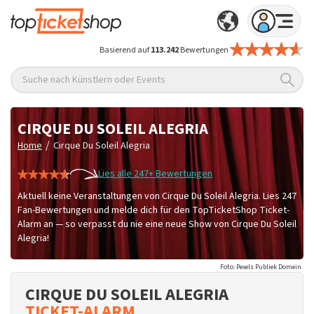
Basierend auf
113.242
Bewertungen
Suche nach Künstlern oder Events
CIRQUE DU SOLEIL ALEGRIA
/
Home
Cirque Du Soleil Alegria
Lies alle 247+ Bewertungen
Aktuell keine Veranstaltungen von Cirque Du Soleil Alegria. Lies 247
Fan-Bewertungen und melde dich für den TopTicketShop Ticket-
Alarm an — so verpasst du nie eine neue Show von Cirque Du Soleil
Alegria!
Foto: Pexels Publiek Domein
CIRQUE DU SOLEIL ALEGRIA
TICKET-ALARM