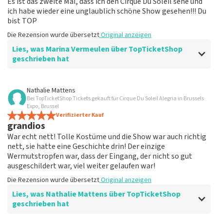
Es ist das zweite Mal, dass ich den Cirque Du Soleil sehe und
ich habe wieder eine unglaublich schöne Show gesehen!!! Du
bist TOP
Die Rezension wurde übersetzt
Original anzeigen
Lies, was Marina Vermeulen über TopTicketShop
geschrieben hat
Bewertung von Marina Vermeulen über
TopTicketShop
Nathalie Mattens
Bei TopTicketShop Tickets gekauft für Cirque Du Soleil Alegria in Brussels
Am Ende war die Kommunikation in
Expo, Brussel
Ordnung
Verifizierter Kauf
grandios
Der Preis für den Ort ist korrekt
War echt nett! Tolle Kostüme und die Show war auch richtig
Die Rezension wurde übersetzt
Original anzeigen
nett, sie hatte eine Geschichte drin! Der einzige
Wermutstropfen war, dass der Eingang, der nicht so gut
ausgeschildert war, viel weiter gelaufen war!
Die Rezension wurde übersetzt
Original anzeigen
Lies, was Nathalie Mattens über TopTicketShop
geschrieben hat