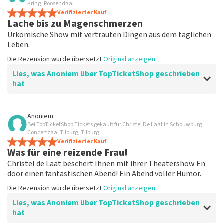
Kring, Roosendaal
Verifizierter Kauf
Lache bis zu Magenschmerzen
Urkomische Show mit vertrauten Dingen aus dem täglichen
Leben.
Die Rezension wurde übersetzt
Original anzeigen
Lies, was Anoniem über TopTicketShop geschrieben
hat
Bewertung von Anoniem über
TopTicketShop
Anoniem
Bei TopTicketShop Tickets gekauft für Christel De Laat in Schouwburg
Gute, aber überteuerte Tickets
Concertzaal Tilburg, Tilburg
Alles war gut organisiert und man konnte sogar das
Verifizierter Kauf
Was für eine reizende Frau!
Datum ändern, wirklich cool, aber die Randnotiz ist,
dass die Karten für das Doppelte verkauft werden, was
Christel de Laat beschert Ihnen mit ihrer Theatershow En
man im Theater verloren hat. Verstehst du, dass es nur
door einen fantastischen Abend! Ein Abend voller Humor.
so viel zu verdienen gibt?
Die Rezension wurde übersetzt
Original anzeigen
Die Rezension wurde übersetzt
Original anzeigen
Lies, was Anoniem über TopTicketShop geschrieben
hat
Antwort von TopTicketShop