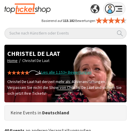
Basierend auf
113.182
Bewertungen
Suche nach Künstlern oder Events
CHRISTEL DE LAAT
/
Home
Christel De Laat
Lies alle 1.153+ Bewertungen
Christel De Laat hat derzeit mehr als 40 Veranstaltungen.
Verpassen Sie nicht die Show von Christel De Laat und sichern Sie
sich jetzt Ihre Tickets!
Keine Events in
Deutschland
40 Events
an anderen Veranstaltungsorten