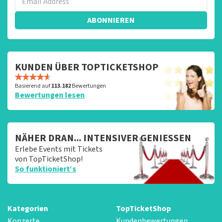
groeten, Joost Topticketshop
ABONNIEREN
KUNDEN ÜBER TOPTICKETSHOP
Basierend auf
113.182
Bewertungen
Bewertungen lesen
NÄHER DRAN... INTENSIVER GENIESSEN
Erlebe Events mit Tickets
von TopTicketShop!
So funktioniert‘s
Kategorien
TopTicketShop
Konzerte
Kundenbewertungen