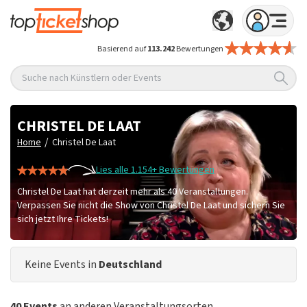
Basierend auf
113.242
Bewertungen
Suche nach Künstlern oder Events
CHRISTEL DE LAAT
/
Home
Christel De Laat
Lies alle 1.154+ Bewertungen
Christel De Laat hat derzeit mehr als 40 Veranstaltungen.
Verpassen Sie nicht die Show von Christel De Laat und sichern Sie
sich jetzt Ihre Tickets!
Keine Events in
Deutschland
40 Events
an anderen Veranstaltungsorten