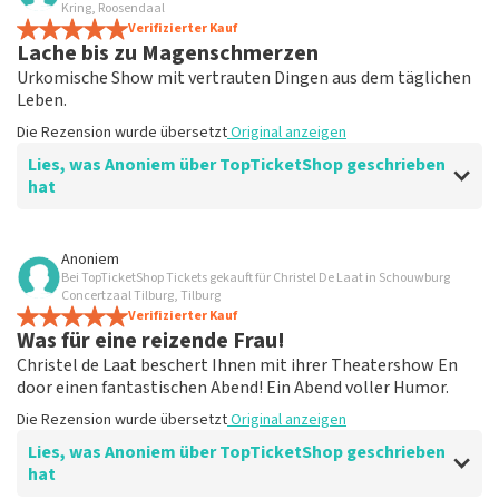
Kring, Roosendaal
Verifizierter Kauf
Lache bis zu Magenschmerzen
Urkomische Show mit vertrauten Dingen aus dem täglichen
Leben.
Die Rezension wurde übersetzt
Original anzeigen
Lies, was Anoniem über TopTicketShop geschrieben
hat
Bewertung von Anoniem über
TopTicketShop
Anoniem
Bei TopTicketShop Tickets gekauft für Christel De Laat in Schouwburg
Gute, aber überteuerte Tickets
Concertzaal Tilburg, Tilburg
Alles war gut organisiert und man konnte sogar das
Verifizierter Kauf
Was für eine reizende Frau!
Datum ändern, wirklich cool, aber die Randnotiz ist,
dass die Karten für das Doppelte verkauft werden, was
Christel de Laat beschert Ihnen mit ihrer Theatershow En
man im Theater verloren hat. Verstehst du, dass es nur
door einen fantastischen Abend! Ein Abend voller Humor.
so viel zu verdienen gibt?
Die Rezension wurde übersetzt
Original anzeigen
Die Rezension wurde übersetzt
Original anzeigen
Lies, was Anoniem über TopTicketShop geschrieben
hat
Antwort von TopTicketShop