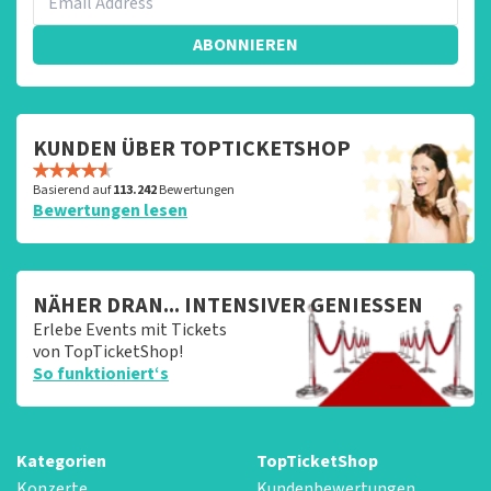
groeten, Joost Topticketshop
ABONNIEREN
KUNDEN ÜBER TOPTICKETSHOP
Basierend auf
113.242
Bewertungen
Bewertungen lesen
NÄHER DRAN... INTENSIVER GENIESSEN
Erlebe Events mit Tickets
von TopTicketShop!
So funktioniert‘s
Kategorien
TopTicketShop
Konzerte
Kundenbewertungen