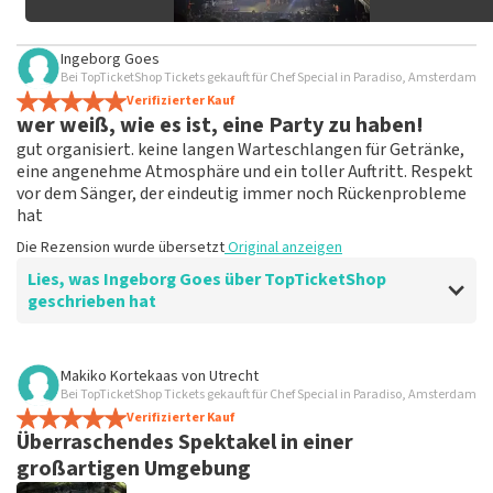
Ingeborg Goes
Bei TopTicketShop Tickets gekauft für Chef Special in Paradiso, Amsterdam
Verifizierter Kauf
wer weiß, wie es ist, eine Party zu haben!
gut organisiert. keine langen Warteschlangen für Getränke,
eine angenehme Atmosphäre und ein toller Auftritt. Respekt
vor dem Sänger, der eindeutig immer noch Rückenprobleme
hat
Die Rezension wurde übersetzt
Original anzeigen
Lies, was Ingeborg Goes über TopTicketShop
geschrieben hat
Bewertung von Ingeborg Goes über
TopTicketShop
Makiko Kortekaas
von
Utrecht
Bei TopTicketShop Tickets gekauft für Chef Special in Paradiso, Amsterdam
Gut organisiert
Verifizierter Kauf
Gute E-Mails, klar und pünktlich
Überraschendes Spektakel in einer
Die Rezension wurde übersetzt
Original anzeigen
großartigen Umgebung