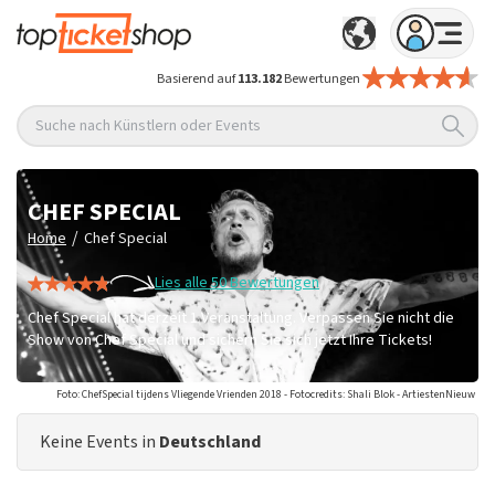
Basierend auf
113.182
Bewertungen
Suche nach Künstlern oder Events
CHEF SPECIAL
/
Home
Chef Special
Lies alle 50 Bewertungen
Chef Special hat derzeit 1 Veranstaltung. Verpassen Sie nicht die
Show von Chef Special und sichern Sie sich jetzt Ihre Tickets!
Foto: ChefSpecial tijdens Vliegende Vrienden 2018 - Fotocredits: Shali Blok - ArtiestenNieuw
Keine Events in
Deutschland