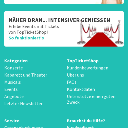
NÄHER DRAN... INTENSIVER GENIESSEN
Erlebe Events mit Tickets
von TopTicketShop!
So funktioniert‘s
Kategorien
TopTicketShop
Konzerte
Kundenbewertungen
Kabarett und Theater
Über uns
Musicals
FAQs
Events
Kontaktdaten
Angebote
Unterstütze einen guten
Zweck
Letzter Newsletter
Service
Brauchst du Hilfe?
Gruppenbuchungen
Kundendienst