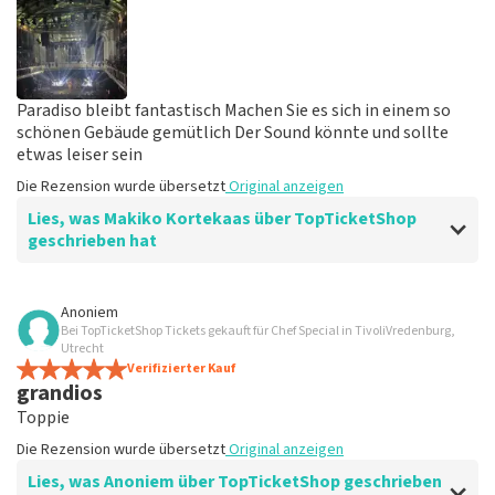
Paradiso bleibt fantastisch Machen Sie es sich in einem so
schönen Gebäude gemütlich Der Sound könnte und sollte
etwas leiser sein
Die Rezension wurde übersetzt
Original anzeigen
Lies, was Makiko Kortekaas über TopTicketShop
geschrieben hat
Bewertung von Makiko Kortekaas über
TopTicketShop
Anoniem
Bei TopTicketShop Tickets gekauft für Chef Special in TivoliVredenburg,
Einfach und organisiert, könnte die
Utrecht
Kommunikation etwas schärfer sein
Verifizierter Kauf
grandios
Die Kommunikation könnte für mich schärfer sein, zum
Toppie
Beispiel hätte der Eintritt für Paradiso im Voraus
enthalten oder optional auch als Ticketkauf
Die Rezension wurde übersetzt
Original anzeigen
angerechnet werden können Eine Erwähnung wäre
Lies, was Anoniem über TopTicketShop geschrieben
nett