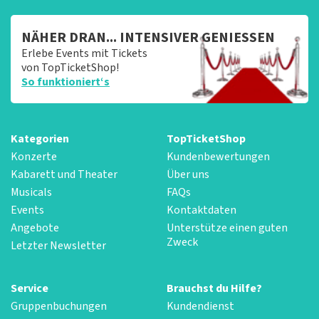
NÄHER DRAN... INTENSIVER GENIESSEN
Erlebe Events mit Tickets
von TopTicketShop!
So funktioniert‘s
Kategorien
TopTicketShop
Konzerte
Kundenbewertungen
Kabarett und Theater
Über uns
Musicals
FAQs
Events
Kontaktdaten
Angebote
Unterstütze einen guten
Zweck
Letzter Newsletter
Service
Brauchst du Hilfe?
Gruppenbuchungen
Kundendienst