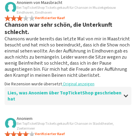
Anoniem
von
Maasbracht
Bei TopTicketShop Tickets gekauft für Chanson in Muziekgebouw
TopTicketShop sammelt Bewertungen von echten Kunden.
Eindhoven, Eindhoven
Es ist nicht möglich, eine Bewertung abzugeben, wenn du
Verifizierter Kauf
keine Tickets bei TopTicketShop gekauft hast. Beiträge mit
Chanson war sehr schön, die Unterkunft
beleidigender Sprache und/oder falschen Angaben werden
schlecht.
nicht veröffentlicht. Es kann einige Wochen dauern, bis eine
Chansons wurde bereits das letzte Mal von mir in Maastricht
Bewertung veröffentlicht wird.
besucht und hat mich so beeindruckt, dass ich die Show noch
einmal sehen wollte. An der Aufführung in Eindhoven gab es
auch nichts zu bemängeln. Leider waren die Sitze wegen zu
wenig Beinfreiheit so schlecht, dass ich in der Pause
ausgestiegen bin. Für mich hat die Freude an der Aufführung
den Krampf in meinen Beinen nicht überlistet.
Die Rezension wurde übersetzt
Original anzeigen
Lies, was Anoniem über TopTicketShop geschrieben
hat
Bewertung von Anoniem über
TopTicketShop
Anoniem
Bei TopTicketShop Tickets gekauft für Chanson in Stadstheater,
Die Reservierung lief gut.
Zoetermeer
Tolle Erfahrung mit TopTicketService, Bestellung,
Verifizierter Kauf