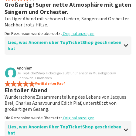
Großartig! Super nette Atmosphäre mit guten
Bezahlung und Erhalt von Tickets verliefen perfekt.
Nur nie wieder in Eindhoven.
Sängern und Orchester.
Die Rezension wurde übersetzt
Original anzeigen
Lustiger Abend mit schönen Liedern, Sängern und Orchester.
Machbar trotz Hitze.
Die Rezension wurde übersetzt
Original anzeigen
Lies, was Anoniem über TopTicketShop geschrieben
hat
Bewertung von Anoniem über
TopTicketShop
Anoniem
Bei TopTicketShop Tickets gekauft für Chanson in Muziekgebouw
Aber gute Infos
Eindhoven, Eindhoven
Schade, dass zwischen den im Theater gekauften
Verifizierter Kauf
Ein toller Abend
Tickets und euch viel Geld liegt. Der zusätzliche Betrag
pro Ticket betrug 35€, also 70€ teurer.
Wunderschöne Zusammenstellung des Lebens von Jacques
Die Rezension wurde übersetzt
Original anzeigen
Brel, Charles Aznavour und Edith Piaf, unterstützt von
großartigem Gesang.
Antwort von TopTicketShop
Die Rezension wurde übersetzt
Original anzeigen
Lies, was Anoniem über TopTicketShop geschrieben
Beste klant, Bedankt voor het schrijven van een review
hat
op onze website. Uw feedback vinden wij erg belangrijk.