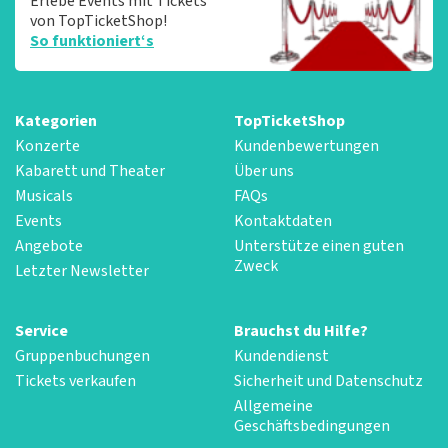
Erlebe Events mit Tickets
von TopTicketShop!
So funktioniert‘s
Kategorien
TopTicketShop
Konzerte
Kundenbewertungen
Kabarett und Theater
Über uns
Musicals
FAQs
Events
Kontaktdaten
Angebote
Unterstütze einen guten
Zweck
Letzter Newsletter
Service
Brauchst du Hilfe?
Gruppenbuchungen
Kundendienst
Tickets verkaufen
Sicherheit und Datenschutz
Allgemeine
Geschäftsbedingungen