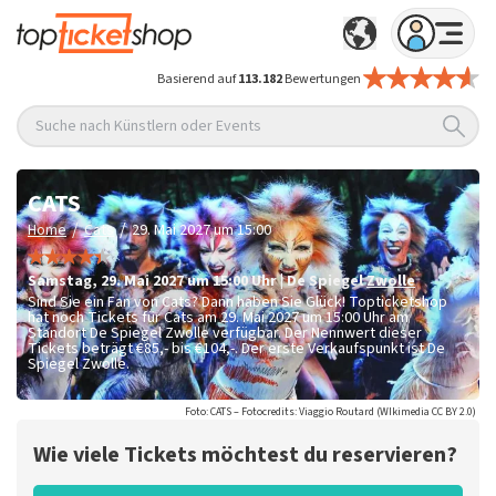
Basierend auf
113.182
Bewertungen
Suche nach Künstlern oder Events
CATS
/
/
Home
Cats
29. Mai 2027 um 15:00
Samstag
,
29. Mai 2027 um 15:00
Uhr
|
De Spiegel
Zwolle
Sind Sie ein Fan von Cats? Dann haben Sie Glück! Topticketshop
hat noch Tickets für Cats am 29. Mai 2027 um 15:00 Uhr am
Standort De Spiegel Zwolle verfügbar. Der Nennwert dieser
Tickets beträgt
€85,- bis €104,-
. Der erste Verkaufspunkt ist De
Spiegel Zwolle.
Foto: CATS – Fotocredits: Viaggio Routard (WIkimedia CC BY 2.0)
Wie viele Tickets möchtest du reservieren?