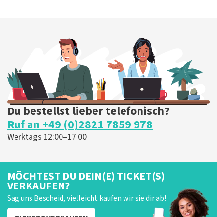
Du bestellst lieber telefonisch?
Ruf an +49 (0)2821 7859 978
Werktags 12:00–17:00
MÖCHTEST DU DEIN(E) TICKET(S)
VERKAUFEN?
Sag uns Bescheid, vielleicht kaufen wir sie dir ab!