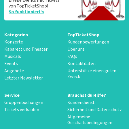
Erlebe Events mit Tickets
von TopTicketShop!
So funktioniert‘s
Kategorien
TopTicketShop
Konzerte
Kundenbewertungen
Kabarett und Theater
Über uns
Musicals
FAQs
Events
Kontaktdaten
Angebote
Unterstütze einen guten
Zweck
Letzter Newsletter
Service
Brauchst du Hilfe?
Gruppenbuchungen
Kundendienst
Tickets verkaufen
Sicherheit und Datenschutz
Allgemeine
Geschäftsbedingungen