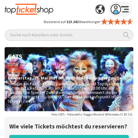
Basierend auf
113.242
Bewertungen
Suche nach Künstlern oder Events
CATS
/
/
Home
Cats
27. Mai 2027 um 20:00
Donnerstag
,
27. Mai 2027 um 20:00
Uhr
|
De Spiegel
Zwolle
Sind Sie ein Fan von Cats? Dann haben Sie Glück! Topticketshop
hat noch Tickets für Cats am 27. Mai 2027 um 20:00 Uhr am
Standort De Spiegel Zwolle verfügbar. Der Nennwert dieser
Tickets beträgt
€80,- bis €99,-
. Der erste Verkaufspunkt ist De
Spiegel Zwolle.
Foto: CATS – Fotocredits: Viaggio Routard (WIkimedia CC BY 2.0)
Wie viele Tickets möchtest du reservieren?