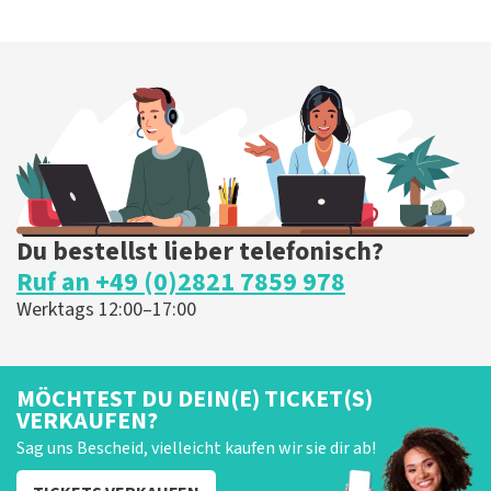
Du bestellst lieber telefonisch?
Ruf an +49 (0)2821 7859 978
Werktags 12:00–17:00
MÖCHTEST DU DEIN(E) TICKET(S)
VERKAUFEN?
Sag uns Bescheid, vielleicht kaufen wir sie dir ab!