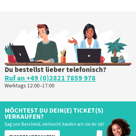
Du bestellst lieber telefonisch?
Ruf an +49 (0)2821 7859 978
Werktags 12:00–17:00
MÖCHTEST DU DEIN(E) TICKET(S)
VERKAUFEN?
Sag uns Bescheid, vielleicht kaufen wir sie dir ab!