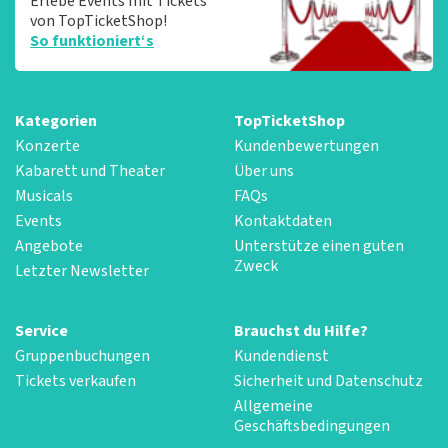
Erlebe Events mit Tickets
von TopTicketShop!
So funktioniert‘s
Kategorien
TopTicketShop
Konzerte
Kundenbewertungen
Kabarett und Theater
Über uns
Musicals
FAQs
Events
Kontaktdaten
Angebote
Unterstütze einen guten
Zweck
Letzter Newsletter
Service
Brauchst du Hilfe?
Gruppenbuchungen
Kundendienst
Tickets verkaufen
Sicherheit und Datenschutz
Allgemeine
Geschäftsbedingungen