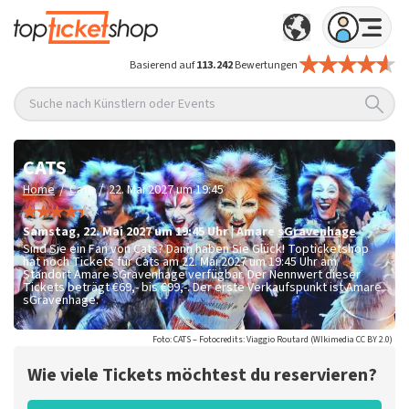
Basierend auf
113.242
Bewertungen
Suche nach Künstlern oder Events
CATS
/
/
Home
Cats
22. Mai 2027 um 19:45
Samstag
,
22. Mai 2027 um 19:45
Uhr
|
Amare
sGravenhage
Sind Sie ein Fan von Cats? Dann haben Sie Glück! Topticketshop
hat noch Tickets für Cats am 22. Mai 2027 um 19:45 Uhr am
Standort Amare sGravenhage verfügbar. Der Nennwert dieser
Tickets beträgt
€69,- bis €99,-
. Der erste Verkaufspunkt ist Amare
sGravenhage.
Foto: CATS – Fotocredits: Viaggio Routard (WIkimedia CC BY 2.0)
Wie viele Tickets möchtest du reservieren?