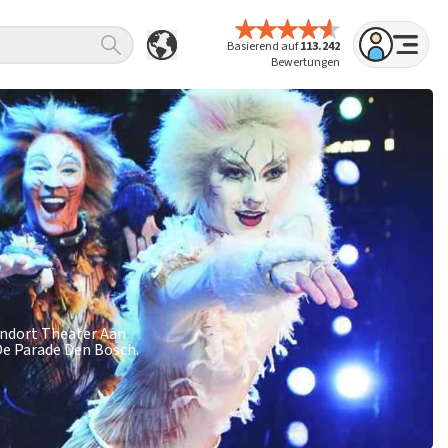
Basierend auf
113.242
Bewertungen
tandort Theater Aan
 De Parade Den Bosch.