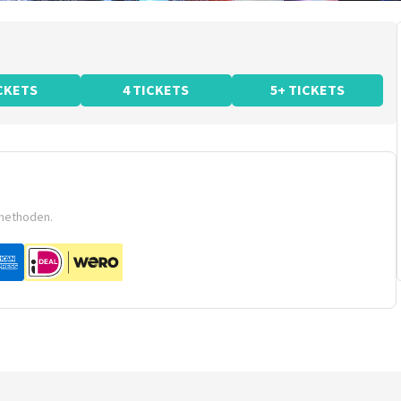
ICKETS
4 TICKETS
5+ TICKETS
smethoden.