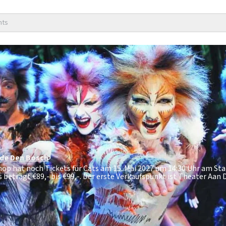
nts
ade
Den Bosch
shop hat noch Tickets für Cats am 15. Mai 2027 um 14:30 Uhr am S
s beträgt
€89,- bis €99,-
. Der erste Verkaufspunkt ist Theater Aan