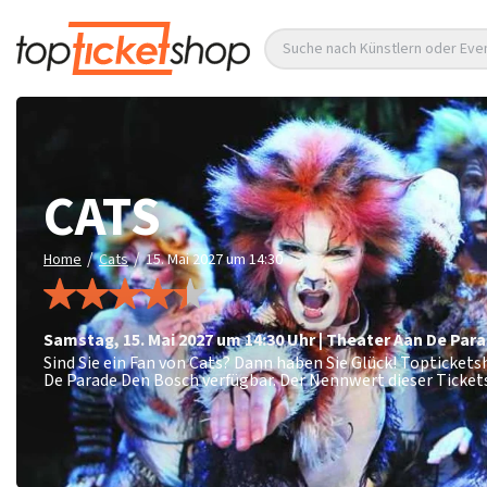
Suche nach Künstlern oder Eve
CATS
/
/
Home
Cats
15. Mai 2027 um 14:30
Samstag
,
15. Mai 2027 um 14:30
Uhr
|
Theater Aan De Par
Sind Sie ein Fan von Cats? Dann haben Sie Glück! Topticket
De Parade Den Bosch verfügbar. Der Nennwert dieser Ticket