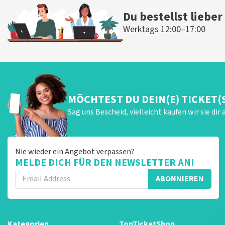
Du bestellst lieber
Werktags 12:00–17:00
MÖCHTEST DU DEIN(E) TICKET(
Sag uns Bescheid, vielleicht kaufen wir sie dir 
Nie wieder ein Angebot verpassen?
MELDE DICH FÜR DEN NEWSLETTER AN!
ABONNIEREN
Kategorien
TopTicketShop