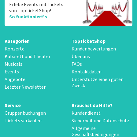
Erlebe Events mit Tickets
von TopTicketShop!
So funktioniert‘s
Kategorien
TopTicketShop
Konzerte
Kundenbewertungen
Kabarett und Theater
Über uns
Musicals
FAQs
Events
Kontaktdaten
Angebote
Unterstütze einen guten
Zweck
Letzter Newsletter
Service
Brauchst du Hilfe?
Gruppenbuchungen
Kundendienst
Tickets verkaufen
Sicherheit und Datenschutz
Allgemeine
Geschäftsbedingungen