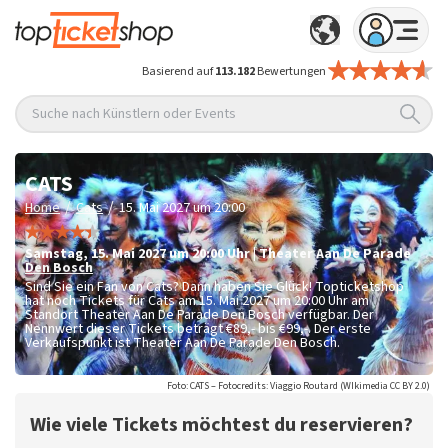
Basierend auf
113.182
Bewertungen
Suche nach Künstlern oder Events
CATS
/
/
Home
Cats
15. Mai 2027 um 20:00
Samstag
,
15. Mai 2027 um 20:00
Uhr
|
Theater Aan De Parade
Den Bosch
Sind Sie ein Fan von Cats? Dann haben Sie Glück! Topticketshop
hat noch Tickets für Cats am 15. Mai 2027 um 20:00 Uhr am
Standort Theater Aan De Parade Den Bosch verfügbar. Der
Nennwert dieser Tickets beträgt
€89,- bis €99,-
. Der erste
Verkaufspunkt ist Theater Aan De Parade Den Bosch.
Foto: CATS – Fotocredits: Viaggio Routard (WIkimedia CC BY 2.0)
Wie viele Tickets möchtest du reservieren?