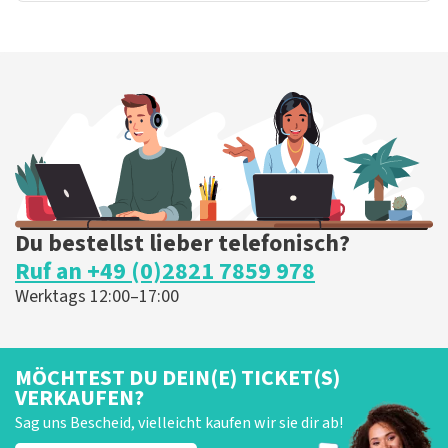
Du bestellst lieber telefonisch?
Ruf an +49 (0)2821 7859 978
Werktags 12:00–17:00
MÖCHTEST DU DEIN(E) TICKET(S)
VERKAUFEN?
Sag uns Bescheid, vielleicht kaufen wir sie dir ab!