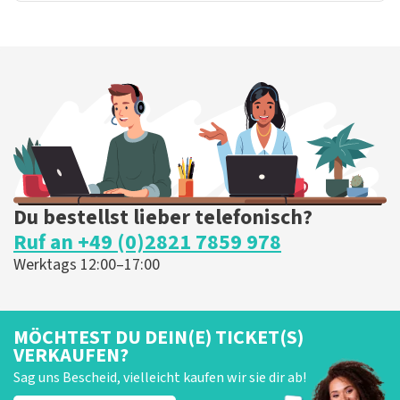
Du bestellst lieber telefonisch?
Ruf an +49 (0)2821 7859 978
Werktags 12:00–17:00
MÖCHTEST DU DEIN(E) TICKET(S)
VERKAUFEN?
Sag uns Bescheid, vielleicht kaufen wir sie dir ab!