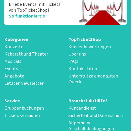
Erlebe Events mit Tickets
von TopTicketShop!
So funktioniert‘s
Kategorien
TopTicketShop
Konzerte
Kundenbewertungen
Kabarett und Theater
Über uns
Musicals
FAQs
Events
Kontaktdaten
Angebote
Unterstütze einen guten
Zweck
Letzter Newsletter
Service
Brauchst du Hilfe?
Gruppenbuchungen
Kundendienst
Tickets verkaufen
Sicherheit und Datenschutz
Allgemeine
Geschäftsbedingungen