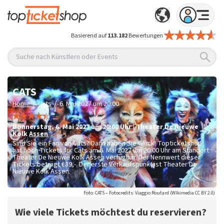
Basierend auf
113.182
Bewertungen
Suche nach Künstlern oder Events
CATS
/
/
Home
Cats
6. Mai 2027 um 20:00
Donnerstag
,
6. Mai 2027 um 20:00
Uhr
|
Theater De Nieuwe
Kolk
Assen
Sind Sie ein Fan von Cats? Dann haben Sie Glück! Topticketshop
hat noch Tickets für Cats am 6. Mai 2027 um 20:00 Uhr am Standort
Theater De Nieuwe Kolk Assen verfügbar. Der Nennwert dieser
Tickets beträgt
€89,-
. Der erste Verkaufspunkt ist Theater De
Nieuwe Kolk Assen.
Foto: CATS – Fotocredits: Viaggio Routard (WIkimedia CC BY 2.0)
Wie viele Tickets möchtest du reservieren?