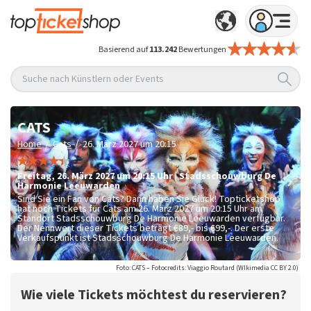
Basierend auf
113.242
Bewertungen
Suche nach Künstlern oder Events
CATS
/
/
Home
Cats
26. März 2027 um 20:15
Freitag
,
26. März 2027 um 20:15
Uhr
|
Stadsschouwburg De
Harmonie
Leeuwarden
Sind Sie ein Fan von Cats? Dann haben Sie Glück! Topticketshop
hat noch Tickets für Cats am 26. März 2027 um 20:15 Uhr am
Standort Stadsschouwburg De Harmonie Leeuwarden verfügbar.
Der Nennwert dieser Tickets beträgt
€89,- bis €99,-
. Der erste
Verkaufspunkt ist Stadsschouwburg De Harmonie Leeuwarden.
Foto: CATS – Fotocredits: Viaggio Routard (WIkimedia CC BY 2.0)
Wie viele Tickets möchtest du reservieren?