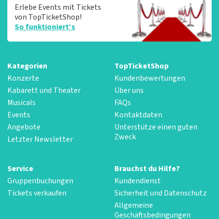
Erlebe Events mit Tickets
von TopTicketShop!
So funktioniert‘s
Kategorien
TopTicketShop
Konzerte
Kundenbewertungen
Kabarett und Theater
Über uns
Musicals
FAQs
Events
Kontaktdaten
Angebote
Unterstütze einen guten
Zweck
Letzter Newsletter
Service
Brauchst du Hilfe?
Gruppenbuchungen
Kundendienst
Tickets verkaufen
Sicherheit und Datenschutz
Allgemeine
Geschäftsbedingungen