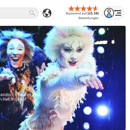
Basierend auf
113.242
Bewertungen
Standort Theater Aan
n Het Vrijthof