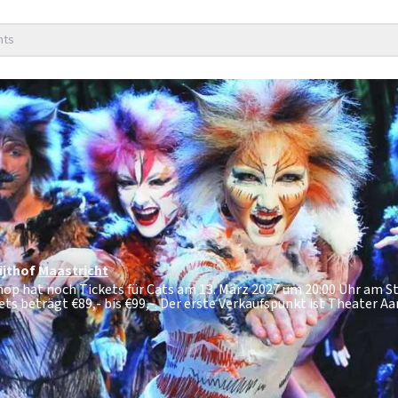
nts
ijthof
Maastricht
shop hat noch Tickets für Cats am 13. März 2027 um 20:00 Uhr am 
kets beträgt
€89,- bis €99,-
. Der erste Verkaufspunkt ist Theater Aa