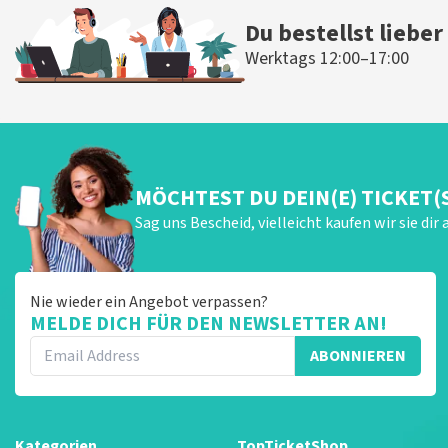
Du bestellst lieber
Werktags 12:00–17:00
MÖCHTEST DU DEIN(E) TICKET(
Sag uns Bescheid, vielleicht kaufen wir sie dir 
Nie wieder ein Angebot verpassen?
MELDE DICH FÜR DEN NEWSLETTER AN!
ABONNIEREN
Kategorien
TopTicketShop