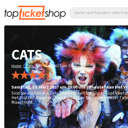
Suche nach Künstlern oder Eve
CATS
/
/
Home
Cats
13. März 2027 um 20:00
Samstag
,
13. März 2027 um 20:00
Uhr
|
Theater Aan Het Vr
Sind Sie ein Fan von Cats? Dann haben Sie Glück! Topticket
Het Vrijthof Maastricht verfügbar. Der Nennwert dieser Tic
Maastricht.