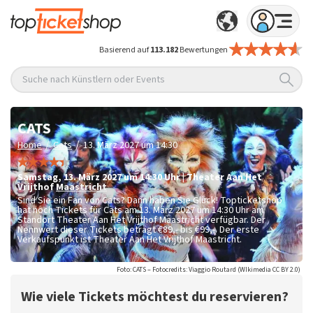
Basierend auf
113.182
Bewertungen
Suche nach Künstlern oder Events
CATS
/
/
Home
Cats
13. März 2027 um 14:30
Samstag
,
13. März 2027 um 14:30
Uhr
|
Theater Aan Het
Vrijthof
Maastricht
Sind Sie ein Fan von Cats? Dann haben Sie Glück! Topticketshop
hat noch Tickets für Cats am 13. März 2027 um 14:30 Uhr am
Standort Theater Aan Het Vrijthof Maastricht verfügbar. Der
Nennwert dieser Tickets beträgt
€89,- bis €99,-
. Der erste
Verkaufspunkt ist Theater Aan Het Vrijthof Maastricht.
Foto: CATS – Fotocredits: Viaggio Routard (WIkimedia CC BY 2.0)
Wie viele Tickets möchtest du reservieren?