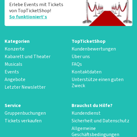
Erlebe Events mit Tickets
von TopTicketShop!
So funktioniert‘s
Kategorien
TopTicketShop
Konzerte
Kundenbewertungen
Kabarett und Theater
Über uns
Musicals
FAQs
Events
Kontaktdaten
Angebote
Unterstütze einen guten
Zweck
Letzter Newsletter
Service
Brauchst du Hilfe?
Gruppenbuchungen
Kundendienst
Tickets verkaufen
Sicherheit und Datenschutz
Allgemeine
Geschäftsbedingungen