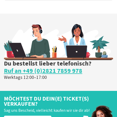
Du bestellst lieber telefonisch?
Ruf an +49 (0)2821 7859 978
Werktags 12:00–17:00
MÖCHTEST DU DEIN(E) TICKET(S)
VERKAUFEN?
Sag uns Bescheid, vielleicht kaufen wir sie dir ab!