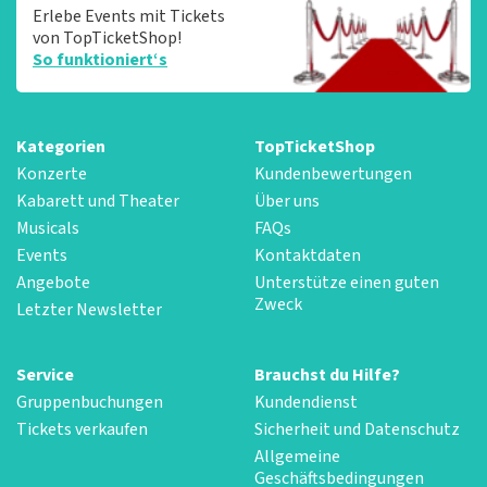
Erlebe Events mit Tickets
von TopTicketShop!
So funktioniert‘s
Kategorien
TopTicketShop
Konzerte
Kundenbewertungen
Kabarett und Theater
Über uns
Musicals
FAQs
Events
Kontaktdaten
Angebote
Unterstütze einen guten
Zweck
Letzter Newsletter
Service
Brauchst du Hilfe?
Gruppenbuchungen
Kundendienst
Tickets verkaufen
Sicherheit und Datenschutz
Allgemeine
Geschäftsbedingungen