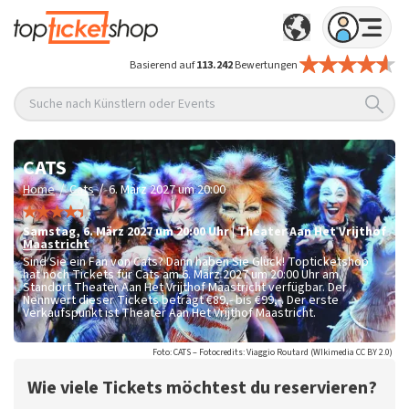
Basierend auf
113.242
Bewertungen
Suche nach Künstlern oder Events
CATS
/
/
Home
Cats
6. März 2027 um 20:00
Samstag
,
6. März 2027 um 20:00
Uhr
|
Theater Aan Het Vrijthof
Maastricht
Sind Sie ein Fan von Cats? Dann haben Sie Glück! Topticketshop
hat noch Tickets für Cats am 6. März 2027 um 20:00 Uhr am
Standort Theater Aan Het Vrijthof Maastricht verfügbar. Der
Nennwert dieser Tickets beträgt
€89,- bis €99,-
. Der erste
Verkaufspunkt ist Theater Aan Het Vrijthof Maastricht.
Foto: CATS – Fotocredits: Viaggio Routard (WIkimedia CC BY 2.0)
Wie viele Tickets möchtest du reservieren?