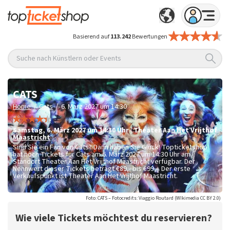
Basierend auf
113.242
Bewertungen
Suche nach Künstlern oder Events
CATS
/
/
Home
Cats
6. März 2027 um 14:30
Samstag
,
6. März 2027 um 14:30
Uhr
|
Theater Aan Het Vrijthof
Maastricht
Sind Sie ein Fan von Cats? Dann haben Sie Glück! Topticketshop
hat noch Tickets für Cats am 6. März 2027 um 14:30 Uhr am
Standort Theater Aan Het Vrijthof Maastricht verfügbar. Der
Nennwert dieser Tickets beträgt
€89,- bis €99,-
. Der erste
Verkaufspunkt ist Theater Aan Het Vrijthof Maastricht.
Foto: CATS – Fotocredits: Viaggio Routard (WIkimedia CC BY 2.0)
Wie viele Tickets möchtest du reservieren?