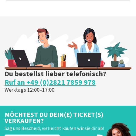
Du bestellst lieber telefonisch?
Ruf an +49 (0)2821 7859 978
Werktags 12:00–17:00
MÖCHTEST DU DEIN(E) TICKET(S)
VERKAUFEN?
Sag uns Bescheid, vielleicht kaufen wir sie dir ab!