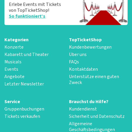
Erlebe Events mit Tickets
von TopTicketShop!
So funktioniert‘s
Kategorien
TopTicketShop
Konzerte
Kundenbewertungen
Kabarett und Theater
Über uns
Musicals
FAQs
Events
Kontaktdaten
Angebote
Unterstütze einen guten
Zweck
Letzter Newsletter
Service
Brauchst du Hilfe?
Gruppenbuchungen
Kundendienst
Tickets verkaufen
Sicherheit und Datenschutz
Allgemeine
Geschäftsbedingungen