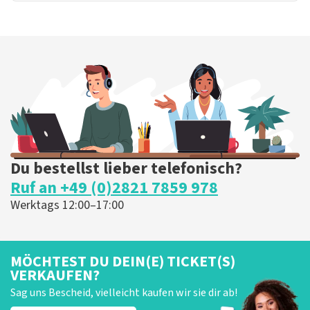
Du bestellst lieber telefonisch?
Ruf an +49 (0)2821 7859 978
Werktags 12:00–17:00
MÖCHTEST DU DEIN(E) TICKET(S)
VERKAUFEN?
Sag uns Bescheid, vielleicht kaufen wir sie dir ab!