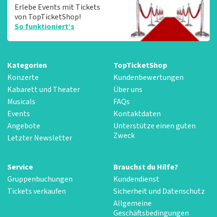
Erlebe Events mit Tickets
von TopTicketShop!
So funktioniert‘s
Kategorien
TopTicketShop
Konzerte
Kundenbewertungen
Kabarett und Theater
Über uns
Musicals
FAQs
Events
Kontaktdaten
Angebote
Unterstütze einen guten
Zweck
Letzter Newsletter
Service
Brauchst du Hilfe?
Gruppenbuchungen
Kundendienst
Tickets verkaufen
Sicherheit und Datenschutz
Allgemeine
Geschäftsbedingungen