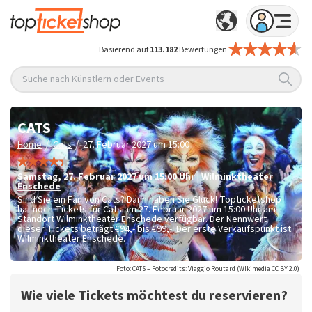
Basierend auf
113.182
Bewertungen
Suche nach Künstlern oder Events
CATS
/
/
Home
Cats
27. Februar 2027 um 15:00
Samstag
,
27. Februar 2027 um 15:00
Uhr
|
Wilminktheater
Enschede
Sind Sie ein Fan von Cats? Dann haben Sie Glück! Topticketshop
hat noch Tickets für Cats am 27. Februar 2027 um 15:00 Uhr am
Standort Wilminktheater Enschede verfügbar. Der Nennwert
dieser Tickets beträgt
€94,- bis €99,-
. Der erste Verkaufspunkt ist
Wilminktheater Enschede.
Foto: CATS – Fotocredits: Viaggio Routard (WIkimedia CC BY 2.0)
Wie viele Tickets möchtest du reservieren?