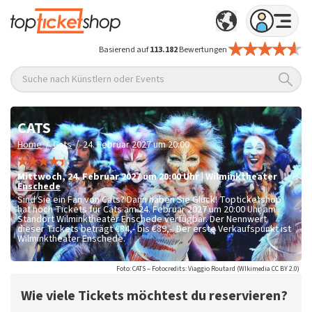
Basierend auf
113.182
Bewertungen
Suche nach Künstlern oder Events
CATS
/
/
Home
Cats
24. Februar 2027 um 20:00
Mittwoch
,
24. Februar 2027 um 20:00
Uhr
|
Wilminktheater
Enschede
Sind Sie ein Fan von Cats? Dann haben Sie Glück! Topticketshop
hat noch Tickets für Cats am 24. Februar 2027 um 20:00 Uhr am
Standort Wilminktheater Enschede verfügbar. Der Nennwert
dieser Tickets beträgt
€84,- bis €89,-
. Der erste Verkaufspunkt ist
Wilminktheater Enschede.
Foto: CATS – Fotocredits: Viaggio Routard (WIkimedia CC BY 2.0)
Wie viele Tickets möchtest du reservieren?