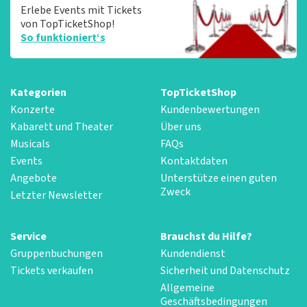
Erlebe Events mit Tickets
von TopTicketShop!
So funktioniert‘s
Kategorien
TopTicketShop
Konzerte
Kundenbewertungen
Kabarett und Theater
Über uns
Musicals
FAQs
Events
Kontaktdaten
Angebote
Unterstütze einen guten
Zweck
Letzter Newsletter
Service
Brauchst du Hilfe?
Gruppenbuchungen
Kundendienst
Tickets verkaufen
Sicherheit und Datenschutz
Allgemeine
Geschäftsbedingungen