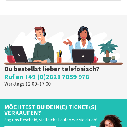
Du bestellst lieber telefonisch?
Ruf an +49 (0)2821 7859 978
Werktags 12:00–17:00
MÖCHTEST DU DEIN(E) TICKET(S)
VERKAUFEN?
Sag uns Bescheid, vielleicht kaufen wir sie dir ab!