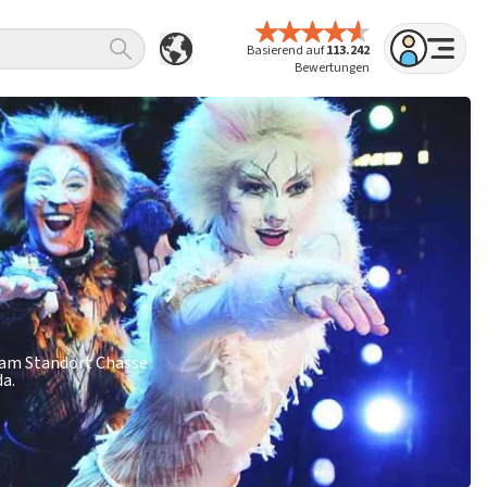
Basierend auf
113.242
Bewertungen
r am Standort Chasse
da.