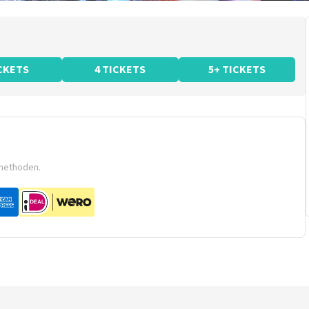
ICKETS
4 TICKETS
5+ TICKETS
smethoden.