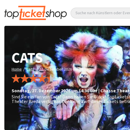
Suche nach Künstlern oder Eve
CATS
/
/
Home
Cats
27. Dezember 2026 um 14:30
Sonntag
,
27. Dezember 2026 um 14:30
Uhr
|
Chasse Theat
Sind Sie ein Fan von Cats? Dann haben Sie Glück! Topticke
Theater Breda verfügbar. Der Nennwert dieser Tickets betr