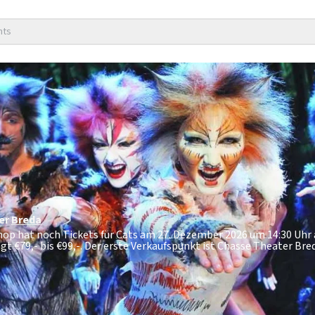
nts
er
Breda
tshop hat noch Tickets für Cats am 27. Dezember 2026 um 14:30 Uh
ägt
€79,- bis €99,-
. Der erste Verkaufspunkt ist Chasse Theater Bre