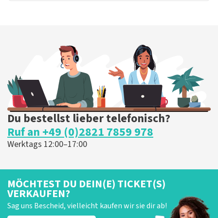
Du bestellst lieber telefonisch?
Ruf an +49 (0)2821 7859 978
Werktags 12:00–17:00
MÖCHTEST DU DEIN(E) TICKET(S)
VERKAUFEN?
Sag uns Bescheid, vielleicht kaufen wir sie dir ab!