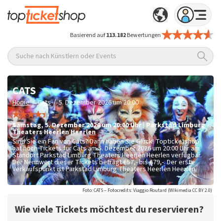
Basierend auf
113.182
Bewertungen
Suche nach Künstlern oder Events
CATS
/
/
Home
Cats
5. Dezember 2026 um 20:00
Samstag
,
5. Dezember 2026 um 20:00
Uhr
|
Parkstad Limburg
Theaters Heerlen
Heerlen
Sind Sie ein Fan von Cats? Dann haben Sie Glück! Topticketshop
hat noch Tickets für Cats am 5. Dezember 2026 um 20:00 Uhr am
Standort Parkstad Limburg Theaters Heerlen Heerlen verfügbar.
Der Nennwert dieser Tickets beträgt
€57,- bis €79,-
. Der erste
Verkaufspunkt ist Parkstad Limburg Theaters Heerlen Heerlen.
Foto: CATS – Fotocredits: Viaggio Routard (WIkimedia CC BY 2.0)
Wie viele Tickets möchtest du reservieren?