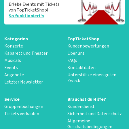
Erlebe Events mit Tickets
von TopTicketShop!
So funktioniert‘s
Kategorien
TopTicketShop
Konzerte
Kundenbewertungen
Kabarett und Theater
Über uns
Musicals
FAQs
Events
Kontaktdaten
Angebote
Unterstütze einen guten
Zweck
Letzter Newsletter
Service
Brauchst du Hilfe?
Gruppenbuchungen
Kundendienst
Tickets verkaufen
Sicherheit und Datenschutz
Allgemeine
Geschäftsbedingungen