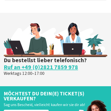
Du bestellst lieber telefonisch?
Ruf an +49 (0)2821 7859 978
Werktags 12:00–17:00
MÖCHTEST DU DEIN(E) TICKET(S)
VERKAUFEN?
Sag uns Bescheid, vielleicht kaufen wir sie dir ab!