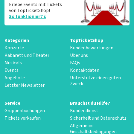
Erlebe Events mit Tickets
von TopTicketShop!
So funktioniert‘s
Kategorien
TopTicketShop
Konzerte
Kundenbewertungen
Kabarett und Theater
Über uns
Musicals
FAQs
Events
Kontaktdaten
Angebote
Unterstütze einen guten
Zweck
Letzter Newsletter
Service
Brauchst du Hilfe?
Gruppenbuchungen
Kundendienst
Tickets verkaufen
Sicherheit und Datenschutz
Allgemeine
Geschäftsbedingungen