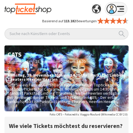
Basierend auf
113.182
Bewertungen
Suche nach Künstlern oder Events
CATS
/
/
Home
Cats
28. November 2026 um 14:30
Samstag
,
28. November 2026 um 14:30
Uhr
|
Parkstad Limburg
Theaters Heerlen
Heerlen
Sind Sie ein Fan von Cats? Dann haben Sie Glück! Topticketshop
hat noch Tickets für Cats am 28. November 2026 um 14:30 Uhr am
Standort Parkstad Limburg Theaters Heerlen Heerlen verfügbar.
Der Nennwert dieser Tickets beträgt
€65,- bis €89,-
. Der erste
Verkaufspunkt ist Parkstad Limburg Theaters Heerlen Heerlen.
Foto: CATS – Fotocredits: Viaggio Routard (WIkimedia CC BY 2.0)
Wie viele Tickets möchtest du reservieren?