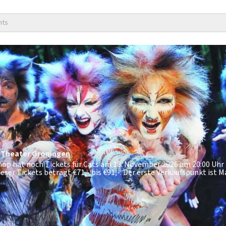
nts
 Theater
Groningen
shop hat noch Tickets für Cats am 18. November 2026 um 20:00 Uh
ieser Tickets beträgt
€71,- bis €91,-
. Der erste Verkaufspunkt ist 