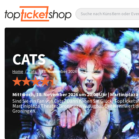
Suche nach Künstlern oder Eve
CATS
/
/
Home
Cats
18. November 2026 um 20:00
Mittwoch
,
18. November 2026 um 20:00
Uhr
|
Martiniplaza
Sind Sie ein Fan von Cats? Dann haben Sie Glück! Topticket
Martiniplaza Theater Groningen verfügbar. Der Nennwert d
Groningen.