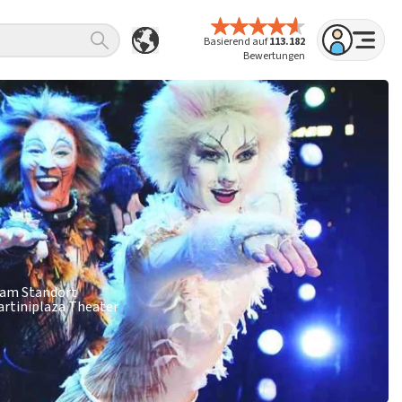
Basierend auf
113.182
Bewertungen
r am Standort
Martiniplaza Theater