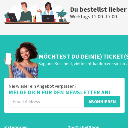
Du bestellst lieber
Werktags 12:00–17:00
MÖCHTEST DU DEIN(E) TICKET(
Sag uns Bescheid, vielleicht kaufen wir sie dir 
Nie wieder ein Angebot verpassen?
MELDE DICH FÜR DEN NEWSLETTER AN!
ABONNIEREN
Kategorien
TopTicketShop