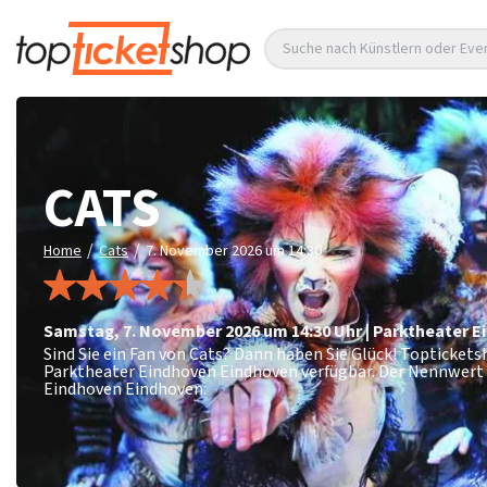
Suche nach Künstlern oder Eve
CATS
/
/
Home
Cats
7. November 2026 um 14:30
Samstag
,
7. November 2026 um 14:30
Uhr
|
Parktheater E
Sind Sie ein Fan von Cats? Dann haben Sie Glück! Topticket
Parktheater Eindhoven Eindhoven verfügbar. Der Nennwert 
Eindhoven Eindhoven.