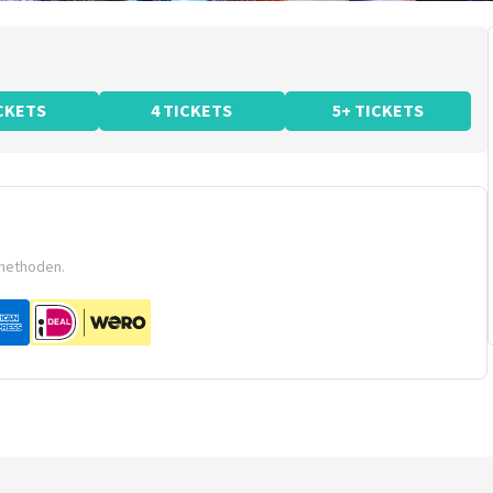
ICKETS
4 TICKETS
5+ TICKETS
smethoden.