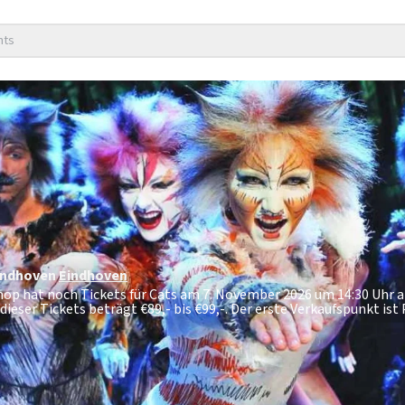
nts
indhoven
Eindhoven
shop hat noch Tickets für Cats am 7. November 2026 um 14:30 Uhr
dieser Tickets beträgt
€89,- bis €99,-
. Der erste Verkaufspunkt ist