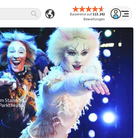
Basierend auf
113.242
Bewertungen
 am Standort
 Parktheater