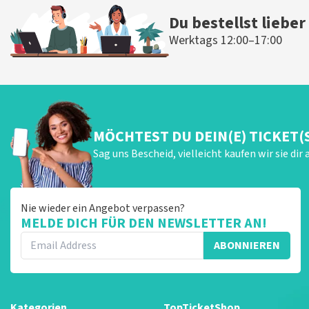
Du bestellst lieber
Werktags 12:00–17:00
MÖCHTEST DU DEIN(E) TICKET(
Sag uns Bescheid, vielleicht kaufen wir sie dir 
Nie wieder ein Angebot verpassen?
MELDE DICH FÜR DEN NEWSLETTER AN!
ABONNIEREN
Kategorien
TopTicketShop