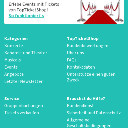
Erlebe Events mit Tickets
von TopTicketShop!
So funktioniert‘s
Kategorien
TopTicketShop
Konzerte
Kundenbewertungen
Kabarett und Theater
Über uns
Musicals
FAQs
Events
Kontaktdaten
Angebote
Unterstütze einen guten
Zweck
Letzter Newsletter
Service
Brauchst du Hilfe?
Gruppenbuchungen
Kundendienst
Tickets verkaufen
Sicherheit und Datenschutz
Allgemeine
Geschäftsbedingungen