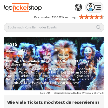
Basierend auf
113.182
Bewertungen
Suche nach Künstlern oder Events
CATS
/
/
Home
Cats
6. November 2026 um 20:00
Freitag
,
6. November 2026 um 20:00
Uhr
|
Parktheater
Eindhoven
Eindhoven
Sind Sie ein Fan von Cats? Dann haben Sie Glück! Topticketshop
hat noch Tickets für Cats am 6. November 2026 um 20:00 Uhr am
Standort Parktheater Eindhoven Eindhoven verfügbar. Der
Nennwert dieser Tickets beträgt
€89,- bis €99,-
. Der erste
Verkaufspunkt ist Parktheater Eindhoven Eindhoven.
Foto: CATS – Fotocredits: Viaggio Routard (WIkimedia CC BY 2.0)
Wie viele Tickets möchtest du reservieren?