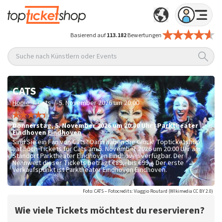
Basierend auf
113.182
Bewertungen
Suche nach Künstlern oder Events
CATS
/
/
Home
Cats
5. November 2026 um 20:00
Donnerstag
,
5. November 2026 um 20:00
Uhr
|
Parktheater
Eindhoven
Eindhoven
Sind Sie ein Fan von Cats? Dann haben Sie Glück! Topticketshop
hat noch Tickets für Cats am 5. November 2026 um 20:00 Uhr am
Standort Parktheater Eindhoven Eindhoven verfügbar. Der
Nennwert dieser Tickets beträgt
€89,- bis €99,-
. Der erste
Verkaufspunkt ist Parktheater Eindhoven Eindhoven.
Foto: CATS – Fotocredits: Viaggio Routard (WIkimedia CC BY 2.0)
Wie viele Tickets möchtest du reservieren?