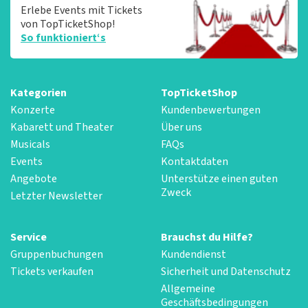
Erlebe Events mit Tickets
von TopTicketShop!
So funktioniert‘s
Kategorien
TopTicketShop
Konzerte
Kundenbewertungen
Kabarett und Theater
Über uns
Musicals
FAQs
Events
Kontaktdaten
Angebote
Unterstütze einen guten
Zweck
Letzter Newsletter
Service
Brauchst du Hilfe?
Gruppenbuchungen
Kundendienst
Tickets verkaufen
Sicherheit und Datenschutz
Allgemeine
Geschäftsbedingungen