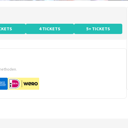
ICKETS
4 TICKETS
5+ TICKETS
smethoden.