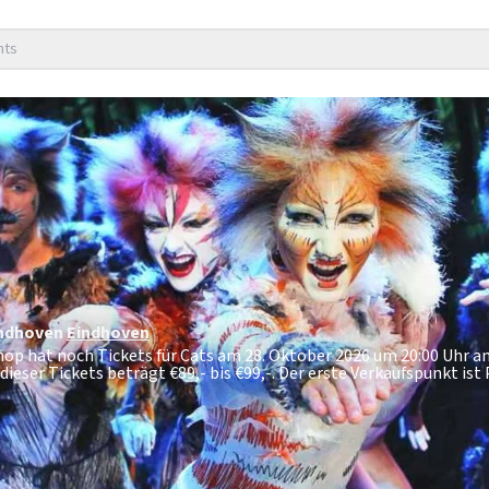
nts
indhoven
Eindhoven
shop hat noch Tickets für Cats am 28. Oktober 2026 um 20:00 Uhr 
dieser Tickets beträgt
€89,- bis €99,-
. Der erste Verkaufspunkt ist