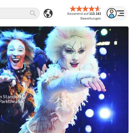
Basierend auf
113.182
Bewertungen
am Standort
 Parktheater