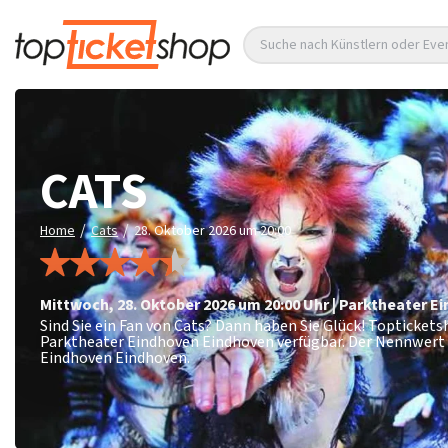
Suche nach Künstlern oder Eve
CATS
/
/
Home
Cats
28. Oktober 2026 um 20:00
Mittwoch
,
28. Oktober 2026 um 20:00
Uhr
|
Parktheater E
Sind Sie ein Fan von Cats? Dann haben Sie Glück! Topticket
Parktheater Eindhoven Eindhoven verfügbar. Der Nennwert 
Eindhoven Eindhoven.