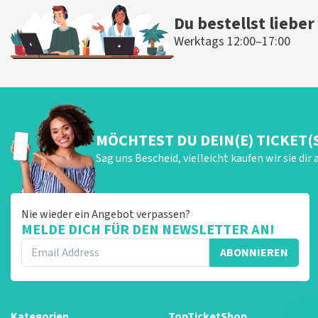
Du bestellst lieber
Werktags 12:00–17:00
MÖCHTEST DU DEIN(E) TICKET(
Sag uns Bescheid, vielleicht kaufen wir sie dir 
Nie wieder ein Angebot verpassen?
MELDE DICH FÜR DEN NEWSLETTER AN!
ABONNIEREN
Kategorien
TopTicketShop