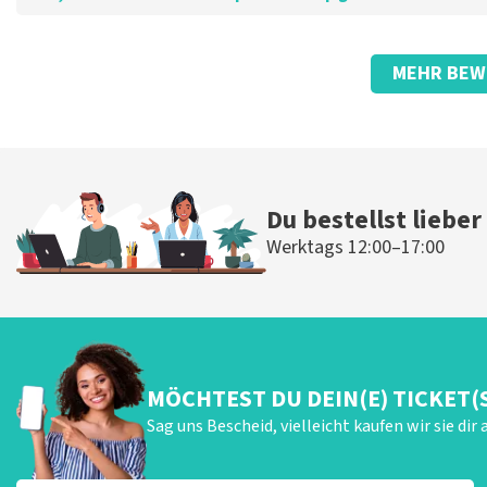
Bewertung von Anoniem über
TopTicketShop
MEHR BEW
gut
Die Rezension wurde übersetzt
Original anzeigen
Du bestellst lieber
Werktags 12:00–17:00
MÖCHTEST DU DEIN(E) TICKET(
Sag uns Bescheid, vielleicht kaufen wir sie dir 