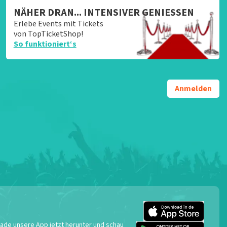
NÄHER DRAN... INTENSIVER GENIESSEN
Erlebe Events mit Tickets
von TopTicketShop!
So funktioniert‘s
Anmelden
 Lade unsere App jetzt herunter und schau