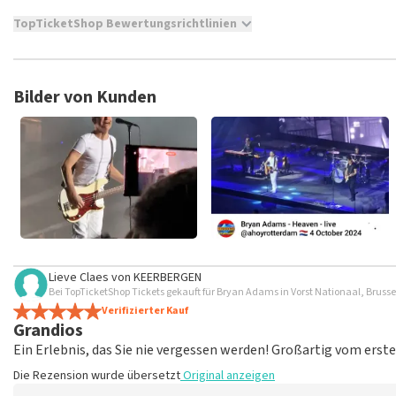
TopTicketShop Bewertungsrichtlinien
TopTicketShop sammelt Bewertungen von echten Kunden. Es is
Tickets bei TopTicketShop gekauft hast. Beiträge mit beleidig
veröffentlicht. Es kann einige Wochen dauern, bis eine Bewertun
Bilder von Kunden
Lieve Claes
von
KEERBERGEN
Bei TopTicketShop Tickets gekauft für Bryan Adams in Vorst Nationaal, Brusse
Verifizierter Kauf
Grandios
Ein Erlebnis, das Sie nie vergessen werden! Großartig vom ers
Die Rezension wurde übersetzt
Original anzeigen