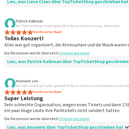
Lies, was Lieve Claes über TopTicketShop geschrieben hat
Bewertung von Lieve Claes über
TopTicketShop
Patrick Kalkman
Bei TopTicketShop Tickets gekauft für Bryan Adams in Ahoy, Rotterdam
Super
Verifizierter Kauf
Ideal
Tolles Konzert!
Die Rezension wurde übersetzt
Original anzeigen
Alles war gut organisiert, die Atmosphäre und die Musik waren s
Die Rezension wurde übersetzt
Original anzeigen
Lies, was Patrick Kalkman über TopTicketShop geschriebe
Bewertung von Patrick Kalkman über
TopTicketShop
Anoniem
von
-
Bei TopTicketShop Tickets gekauft für Bryan Adams in Vorst Nationaal, Brusse
Fein
Verifizierter Kauf
Die Rezension wurde übersetzt
Original anzeigen
Super Leistung
Sehr schlechte Organisation, wegen eines Tickets und dann 2
ein paar kluge Leute ihre Parktickets nicht validiert hatten
Die Rezension wurde übersetzt
Original anzeigen
Lies, was Anoniem über TopTicketShop geschrieben hat