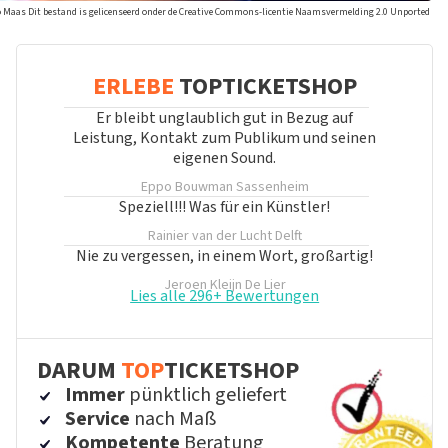
o Maas Dit bestand is gelicenseerd onder de Creative Commons-licentie Naamsvermelding 2.0 Unported
ERLEBE
TOPTICKETSHOP
Er bleibt unglaublich gut in Bezug auf
Leistung, Kontakt zum Publikum und seinen
eigenen Sound.
Eppo Bouwman
Sassenheim
Speziell!!! Was für ein Künstler!
Rainier van der Lucht
Delft
Nie zu vergessen, in einem Wort, großartig!
Jeroen Kleijn
De Lier
Lies alle 296+ Bewertungen
DARUM
TOP
TICKETSHOP
Immer
pünktlich geliefert
Service
nach Maß
Kompetente
Beratung