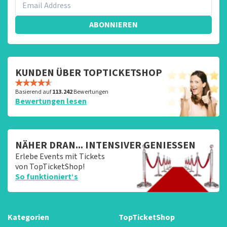
verkooppunt. Meer kunnen wij niet doen. Wij hopen dat
u ondanks de hogere prijs toch een fantastische avond
ABONNIEREN
heeft gehad. Met vriendelijke groeten, Joost
Topticketshop
KUNDEN ÜBER TOPTICKETSHOP
Basierend auf
113.242
Bewertungen
Bewertungen lesen
NÄHER DRAN... INTENSIVER GENIESSEN
Erlebe Events mit Tickets
von TopTicketShop!
So funktioniert‘s
Kategorien
TopTicketShop