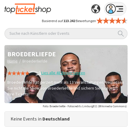
Basierend auf
113.242
Bewertungen
Suche nach Künstlern oder Events
BROEDERLIEFDE
/
Home
Broederliefde
Lies alle 48 Bewertungen
Broederliefde hat derzeit mehr als 13 Veranstaltungen. Verpassen
Sie nicht die Show von Broederliefde und sichern Sie sich jetzt
Ihre Tickets!
Foto: Broederliefde - Fotocredits Limburg811 (Wikimedia Commons)
Keine Events in
Deutschland