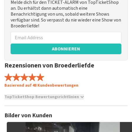
Melde dich für den TICKET-ALARM von TopTicketShop
an. Du erhältst dann automatisch eine
Benachrichtigung von uns, sobald weitere Shows
verfügbar sind. So verpasst du nie wieder eine Show von
Broederliefde!
ABONNIEREN
Rezensionen von Broederliefde
Basierend auf 48 Kundenbewertungen
TopTicketShop Bewertungsrichtlinien
TopTicketShop sammelt Bewertungen von echten Kunden.
Es ist nicht möglich, eine Bewertung abzugeben, wenn du
Bilder von Kunden
keine Tickets bei TopTicketShop gekauft hast. Beiträge mit
beleidigender Sprache und/oder falschen Angaben werden