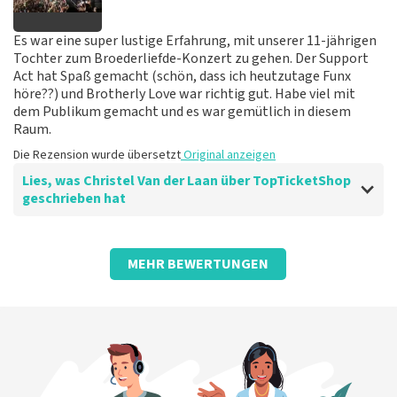
Es war eine super lustige Erfahrung, mit unserer 11-jährigen
Tochter zum Broederliefde-Konzert zu gehen. Der Support
Act hat Spaß gemacht (schön, dass ich heutzutage Funx
höre??) und Brotherly Love war richtig gut. Habe viel mit
dem Publikum gemacht und es war gemütlich in diesem
Raum.
Die Rezension wurde übersetzt
Original anzeigen
Lies, was Christel Van der Laan über TopTicketShop
geschrieben hat
Bewertung von Christel Van der Laan über
TopTicketShop
MEHR BEWERTUNGEN
Tickets waren im Top-Ticketshop 2,5-mal
teurer.
Tickets waren hier 2,5-mal teurer als anderswo. Gut
pünktlich geliefert und die Informationen waren
großartig.
Die Rezension wurde übersetzt
Original anzeigen