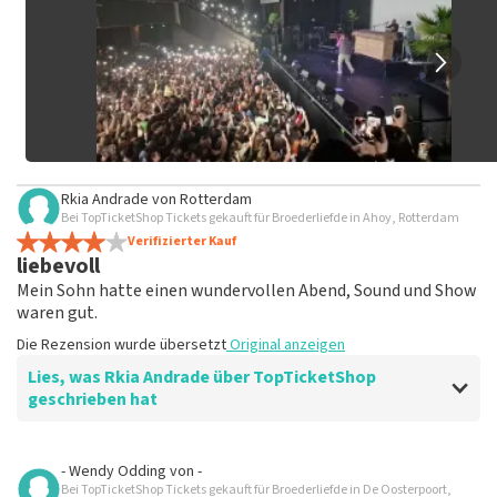
nicht veröffentlicht. Es kann einige Wochen dauern, bis eine
Bewertung veröffentlicht wird.
Rkia Andrade
von
Rotterdam
Bei TopTicketShop Tickets gekauft für Broederliefde in Ahoy, Rotterdam
Verifizierter Kauf
liebevoll
Mein Sohn hatte einen wundervollen Abend, Sound und Show
waren gut.
Die Rezension wurde übersetzt
Original anzeigen
Lies, was Rkia Andrade über TopTicketShop
geschrieben hat
Bewertung von Rkia Andrade über
TopTicketShop
- Wendy Odding
von
-
Bei TopTicketShop Tickets gekauft für Broederliefde in De Oosterpoort,