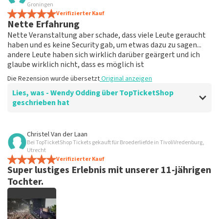
Die Tickets wurden ordnungsgemäß
Groningen
versendet
Verifizierter Kauf
Nette Erfahrung
Ich bin mir nicht sicher, was der Mehrwert ist,
Nette Veranstaltung aber schade, dass viele Leute geraucht
Ticketshop hat uns über die Entwicklungen auf dem
haben und es keine Security gab, um etwas dazu zu sagen...
Laufenden gehalten
andere Leute haben sich wirklich darüber geärgert und ich
Die Rezension wurde übersetzt
Original anzeigen
glaube wirklich nicht, dass es möglich ist
Die Rezension wurde übersetzt
Original anzeigen
Lies, was - Wendy Odding über TopTicketShop
geschrieben hat
Bewertung von - Wendy Odding über
TopTicketShop
Christel Van der Laan
Bei TopTicketShop Tickets gekauft für Broederliefde in TivoliVredenburg,
Hat super Spaß gemacht
Utrecht
Die Rezension wurde übersetzt
Verifizierter Kauf
Original anzeigen
Super lustiges Erlebnis mit unserer 11-jährigen
Tochter.