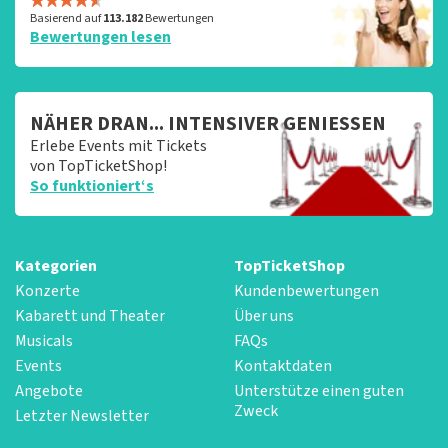
Basierend auf
113.182
Bewertungen
Bewertungen lesen
NÄHER DRAN... INTENSIVER GENIESSEN
Erlebe Events mit Tickets
von TopTicketShop!
So funktioniert‘s
Kategorien
TopTicketShop
Konzerte
Kundenbewertungen
Kabarett und Theater
Über uns
Musicals
FAQs
Events
Kontaktdaten
Angebote
Unterstütze einen guten
Zweck
Letzter Newsletter