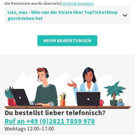
Die Rezension wurde übersetzt
Original anzeigen
Lies, was - Wim van der Strate über TopTicketShop
geschrieben hat
Bewertung von - Wim van der Strate über
TopTicketShop
MEHR BEWERTUNGEN
Superschnelle Ticketbestellung dank
einer gut organisierten Website. Bitte
belassen Sie es dabei
Perfekter Service und Auftragsabwicklung
Die Rezension wurde übersetzt
Original anzeigen
Du bestellst lieber telefonisch?
Ruf an +49 (0)2821 7859 978
Werktags 12:00–17:00