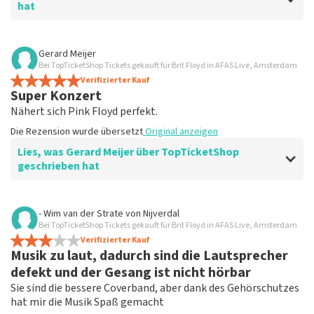
hat
Bewertung von L. Jetten über
TopTicketShop
Gerard Meijer
Bei TopTicketShop Tickets gekauft für Brit Floyd in AFAS Live, Amsterdam
gut
Verifizierter Kauf
Die Rezension wurde übersetzt
Original anzeigen
Super Konzert
Nähert sich Pink Floyd perfekt.
Die Rezension wurde übersetzt
Original anzeigen
Lies, was Gerard Meijer über TopTicketShop
geschrieben hat
Bewertung von Gerard Meijer über
TopTicketShop
- Wim van der Strate
von
Nijverdal
Bei TopTicketShop Tickets gekauft für Brit Floyd in AFAS Live, Amsterdam
Teurer, hoher Aufpreis auf den
Verifizierter Kauf
ursprünglichen Ticketpreis.
Musik zu laut, dadurch sind die Lautsprecher
Toller Service.
defekt und der Gesang ist nicht hörbar
Die Rezension wurde übersetzt
Original anzeigen
Sie sind die bessere Coverband, aber dank des Gehörschutzes
hat mir die Musik Spaß gemacht