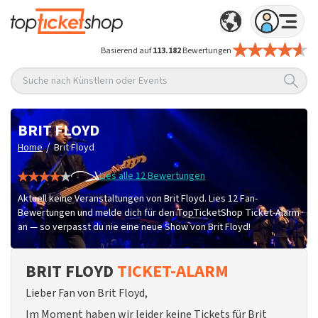
Basierend auf
113.182
Bewertungen
Suche nach Künstlern oder Events
BRIT FLOYD
/
Home
Brit Floyd
Lies alle 12 Bewertungen
Aktuell keine Veranstaltungen von Brit Floyd. Lies 12 Fan-
Bewertungen und melde dich für den TopTicketShop Ticket-Alarm
an — so verpasst du nie eine neue Show von Brit Floyd!
BRIT FLOYD
TICKET-ALARM
Lieber Fan von Brit Floyd,
Im Moment haben wir leider keine Tickets für Brit